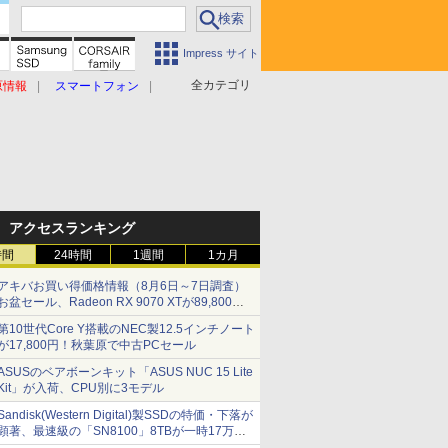
Impress サイト
全カテゴリ
原情報
スマートフォン
アクセスランキング
時間
24時間
1週間
1カ月
アキバお買い得価格情報（8月6日～7日調査）
お盆セール、Radeon RX 9070 XTが89,800
円、水平周波数24.8kHz対応の17型モニターが
第10世代Core Y搭載のNEC製12.5インチノート
9,801円、暑さ指数連動セール ほか
が17,800円！秋葉原で中古PCセール
ASUSのベアボーンキット「ASUS NUC 15 Lite
Kit」が入荷、CPU別に3モデル
Sandisk(Western Digital)製SSDの特価・下落が
顕著、最速級の「SN8100」8TBが一時17万円
割れ [8月前半のSSD価格]