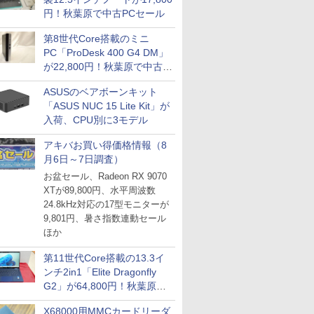
円！秋葉原で中古PCセール
第8世代Core搭載のミニ
PC「ProDesk 400 G4 DM」
が22,800円！秋葉原で中古
PCセール
ASUSのベアボーンキット
「ASUS NUC 15 Lite Kit」が
入荷、CPU別に3モデル
アキバお買い得価格情報（8
月6日～7日調査）
お盆セール、Radeon RX 9070
XTが89,800円、水平周波数
24.8kHz対応の17型モニターが
9,801円、暑さ指数連動セール
ほか
第11世代Core搭載の13.3イ
ンチ2in1「Elite Dragonfly
G2」が64,800円！秋葉原で
中古PCセール
X68000用MMCカードリーダ