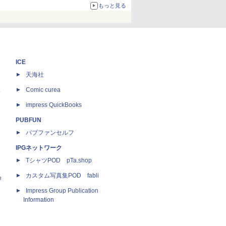
67%オフで990円
もっと見る
ICE
天海社
ス
Comic curea
impress QuickBooks
PUBFUN
パブファンセルフ
IPGネットワーク
TシャツPOD pTa.shop
カスタム写真集POD fabli
e
Impress Group Publication
Information