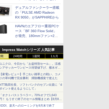
開発
デュアルファンクーラー搭載
の「PULSE AMD Radeon
RX 9050」がSAPPHIREから
HAVNのエアフロー重視PCケ
ース「BF 360 Flow Solid」
が発売、180mmファン×2搭
載
Impress Watchシリーズ 人気記事
時間
24時間
1週間
1カ月
ユニクロ、今日から「お盆特別セール」。涼感
シアサッカーワンピース待望値下げ、撥水ギア
ショーツは1990円に
【家電レビュー】手ごわい雑草との戦い、コメ
リの草刈機で完全勝利 掃除機感覚で使えた
NTT島田社長、ソフトバンクのセブン出資に「d
ポイント使えるようにして」
「オクトパストラベラー」70%オフで1,643
円！ もうすぐ終了のセール情報まとめ【8月8日
更新】
KDDI、楽天へのローミングを9月末で終了
ニンテンドーeショップでは「大神 絶景版」が