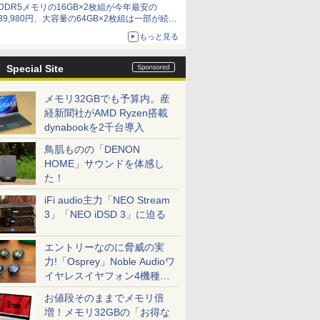
DDR5メモリの16GB×2枚組が今年最安の
39,980円、大容量の64GB×2枚組は一部が続騰
[8月前半のメモリ価格]
もっと見る
Special Site
メモリ32GBでも予算内。産
経新聞社がAMD Ryzen搭載
dynabookを2千台導入
鳥肌ものの「DENON
HOME」サウンドを体感し
た！
iFi audio主力「NEO Stream
3」「NEO iDSD 3」に迫る
エントリーなのに脅威の実
力!「Osprey」Noble Audioワ
イヤレスイヤフォン4機種を
一気に聴く
お値段そのままでメモリ倍
増！メモリ32GBの「お得な