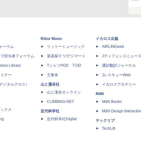
Rittor Music
イカロス出版
dフォーラム
リットーミュージック
AIRLINEweb
ップ担当者フォーラム
楽器探そう!デジマート
Jディフェンスニュー
ness Library
TシャツPOD T-OD
通訳翻訳ジャーナル
セミナー
立東舎
JレスキューWeb
 X（デジタルクロス）
山と溪谷社
イカロスアカデミー
山と溪谷オンライン
MdN
CLIMBING-NET
MdN Books
ブックス
近代科学社
MdN Design Interactiv
ing
近代科学社Digital
テックリブ
TechLib