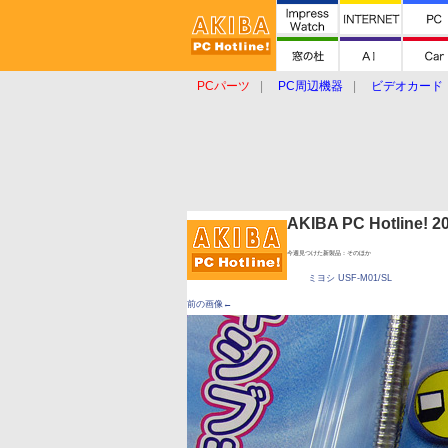
PCパーツ
PC周辺機器
ビデオカード
タブレット
おもしろグッズ
ショップ
AKIBA PC Hotline!
今週見つけた新製品：そのほか
ミヨシ USF-M01/SL
前の画像←