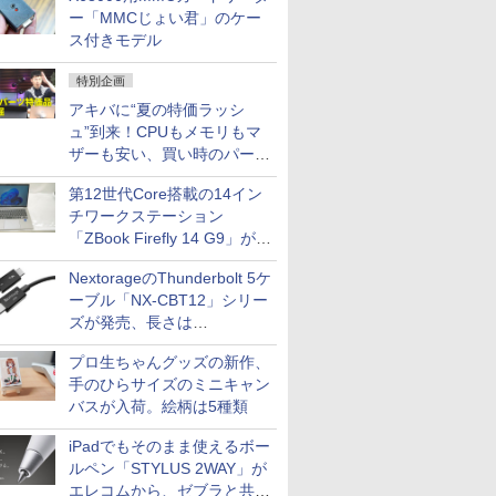
ー「MMCじょい君」のケー
ス付きモデル
特別企画
アキバに“夏の特価ラッシ
ュ”到来！CPUもメモリもマ
ザーも安い、買い時のパーツ
は？【8月7日(金)22時配信】
第12世代Core搭載の14イン
チワークステーション
「ZBook Firefly 14 G9」が
79,800円！秋葉原で中古PC
NextorageのThunderbolt 5ケ
セール
ーブル「NX-CBT12」シリー
ズが発売、長さは
30cm/50cm/1mの3種類
プロ生ちゃんグッズの新作、
手のひらサイズのミニキャン
バスが入荷。絵柄は5種類
iPadでもそのまま使えるボー
ルペン「STYLUS 2WAY」が
エレコムから、ゼブラと共同