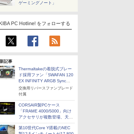
ゲーミングノート」
KIBA PC Hotline! をフォローする
新記事
Thermaltakeの着脱式ブレー
ド採用ファン「SWAFAN 120
EX INFINITY ARGB Sync」
に単品パッケージ
交換用リバースファンブレード
付属
CORSAIR製PCケース
「FRAME 4000/5000」向け
アクセサリが複数登場、天然
木製パネルや背面コネクタ対
第10世代Core Y搭載のNEC
応トレイなど
製12.5インチノートが17,800