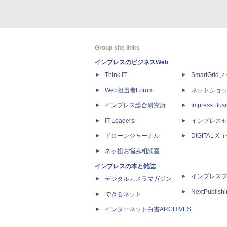
Group site links
インプレスのビジネスWeb
Think IT
SmartGri
Web担当者Forum
ネットショ
インプレス総合研究所
Impress Busi
IT Leaders
インプレス
ドローンジャーナル
DIGITAL
ネッ担お悩み相談室
インプレスの本と雑誌
インプレス
デジタルカメラマガジン
NextPublish
できるネット
インターネット白書ARCHIVES