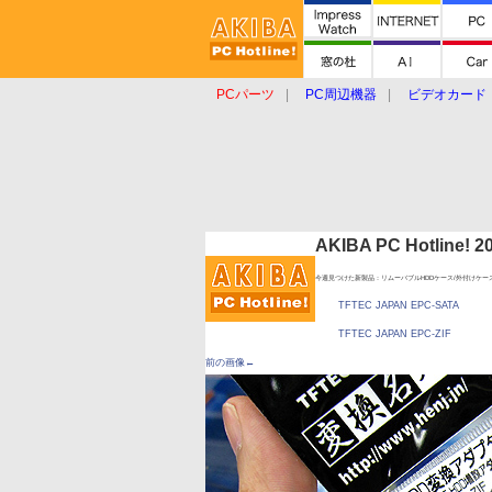
PCパーツ
PC周辺機器
ビデオカード
タブレット
おもしろグッズ
ショップ
AKIBA PC Hotline!
今週見つけた新製品：リムーバブルHDDケース/外付けケー
TFTEC JAPAN EPC-SATA
TFTEC JAPAN EPC-ZIF
前の画像←