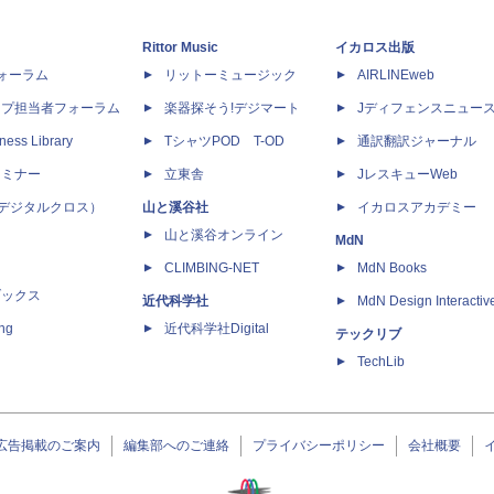
Rittor Music
イカロス出版
dフォーラム
リットーミュージック
AIRLINEweb
ップ担当者フォーラム
楽器探そう!デジマート
Jディフェンスニュー
ness Library
TシャツPOD T-OD
通訳翻訳ジャーナル
セミナー
立東舎
JレスキューWeb
 X（デジタルクロス）
山と溪谷社
イカロスアカデミー
山と溪谷オンライン
MdN
CLIMBING-NET
MdN Books
ブックス
近代科学社
MdN Design Interactiv
ing
近代科学社Digital
テックリブ
TechLib
広告掲載のご案内
編集部へのご連絡
プライバシーポリシー
会社概要