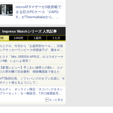
microATXマザーが2枚搭載で
きる巨大PCケース「CAPO
X」がThermaltakeから、カ
ラーは2色
Impress Watchシリーズ 人気記事
時間
24時間
1週間
1カ月
ユニクロ、今日から「お盆特別セール」。涼感
シアサッカーワンピース待望値下げ、撥水ギア
ショーツは1990円に
ミスド「Mrs. GREEN APPLE」のコラボドーナ
ツ4種、いよいよ発売！
【家電レビュー】手ごわい雑草との戦い、コメ
リの草刈機で完全勝利 掃除機感覚で使えた
NTT島田社長、ソフトバンクのセブン出資に「d
ポイント使えるようにして」
カルディ、オンライン限定「ネコバッグ＆タン
ブラーセット」を一般販売。7月の抽選販売の
当選無効分
もっと見る