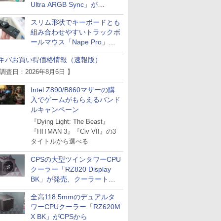
Ultra ARGB Sync」が
Thermaltakeから
スリム形状でキーボードとも
組み合わせやすいトラックボ
ールマウス「Nape Pro」が
Keychronから
キバお買い得価格情報（速報版）
 調査日：2026年8月6日 】
Intel Z890/B860マザーの購
入でゲームがもらえるバンド
ルキャンペーン
『Dying Light: The Beast』
『HITMAN 3』『Civ VII』の3
タイトルから選べる
CPSの大型ツインタワーCPU
クーラー「RZ820 Display
BK」が発売、クーラートッ
プに5インチ液晶搭載
全高118.5mmのデュアルタ
ワーCPUクーラー「RZ620M
X BK」がCPSから