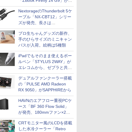
「ZBook Firefly 14 G9」が
79,800円！秋葉原で中古PC
NextorageのThunderbolt 5ケ
セール
ーブル「NX-CBT12」シリー
ズが発売、長さは
30cm/50cm/1mの3種類
プロ生ちゃんグッズの新作、
手のひらサイズのミニキャン
バスが入荷。絵柄は5種類
iPadでもそのまま使えるボー
ルペン「STYLUS 2WAY」が
エレコムから、ゼブラと共同
開発
デュアルファンクーラー搭載
の「PULSE AMD Radeon
RX 9050」がSAPPHIREから
HAVNのエアフロー重視PCケ
ース「BF 360 Flow Solid」
が発売、180mmファン×2搭
載
CRTモニター風のLCDを搭載
した水冷クーラー「Retro