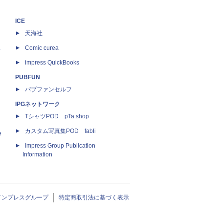
ICE
天海社
ス
Comic curea
impress QuickBooks
PUBFUN
パブファンセルフ
IPGネットワーク
TシャツPOD pTa.shop
カスタム写真集POD fabli
e
Impress Group Publication
Information
インプレスグループ
特定商取引法に基づく表示