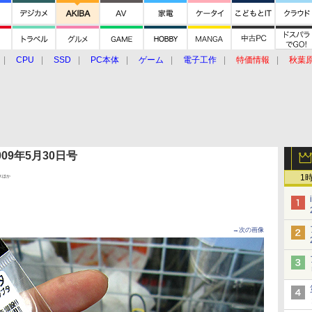
CPU
SSD
PC本体
ゲーム
電子工作
特価情報
秋葉
グルメ
イベント
価格動向
 2009年5月30日号
1
スほか
→次の画像