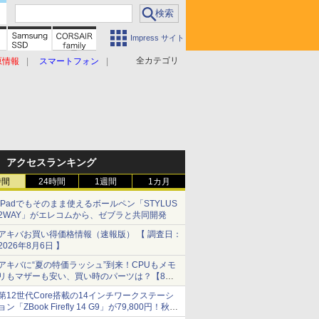
Impress サイト
全カテゴリ
原情報
スマートフォン
アクセスランキング
時間
24時間
1週間
1カ月
iPadでもそのまま使えるボールペン「STYLUS
2WAY」がエレコムから、ゼブラと共同開発
アキバお買い得価格情報（速報版） 【 調査日：
2026年8月6日 】
アキバに“夏の特価ラッシュ”到来！CPUもメモ
リもマザーも安い、買い時のパーツは？【8月7
日(金)22時配信】
第12世代Core搭載の14インチワークステーシ
ョン「ZBook Firefly 14 G9」が79,800円！秋葉
原で中古PCセール