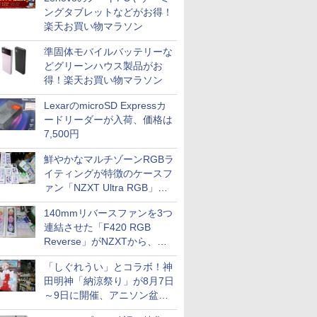
ングタブレットなどがお得！
楽天お買い物マラソン
準固体モバイルバッテリーな
どグリーンハウス製品がお
得！楽天お買い物マラソン
LexarのmicroSD Expressカ
ードリーダーが入荷、価格は
7,500円
鮮やかなマルチゾーンRGBラ
イティングが特徴のケースフ
ァン「NZXT Ultra RGB」が
発売、計8製品
140mmリバースファンを3つ
連結させた「F420 RGB
Reverse」がNZXTから、単
一フレーム採用
「しぐれうい」とコラボ！神
田明神「納涼祭り」が8月7日
～9日に開催、アニソン盆踊
りや屋台グルメなどもあり