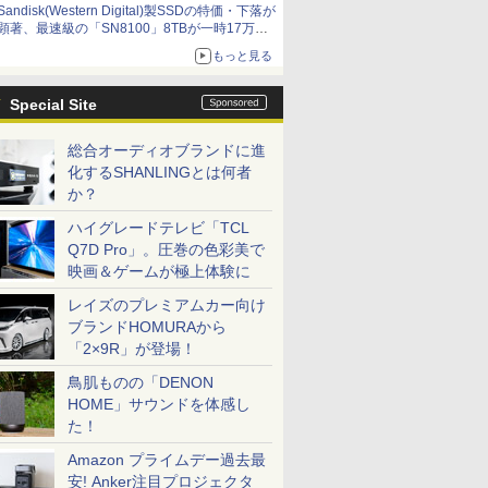
Sandisk(Western Digital)製SSDの特価・下落が
顕著、最速級の「SN8100」8TBが一時17万円
割れ [8月前半のSSD価格]
もっと見る
Special Site
総合オーディオブランドに進
化するSHANLINGとは何者
か？
ハイグレードテレビ「TCL
Q7D Pro」。圧巻の色彩美で
映画＆ゲームが極上体験に
レイズのプレミアムカー向け
ブランドHOMURAから
「2×9R」が登場！
鳥肌ものの「DENON
HOME」サウンドを体感し
た！
Amazon プライムデー過去最
安! Anker注目プロジェクタ