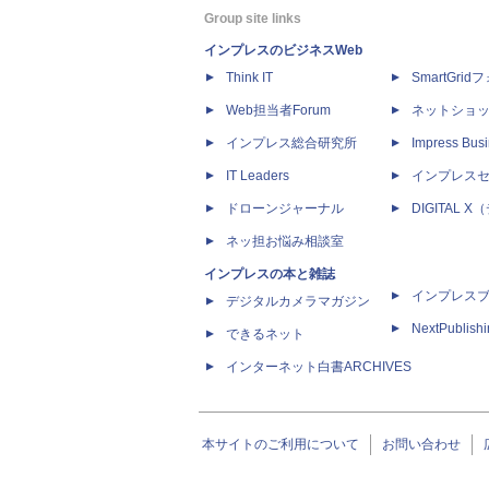
Group site links
インプレスのビジネスWeb
Think IT
SmartGri
Web担当者Forum
ネットショ
インプレス総合研究所
Impress Busi
IT Leaders
インプレス
ドローンジャーナル
DIGITAL
ネッ担お悩み相談室
インプレスの本と雑誌
インプレス
デジタルカメラマガジン
NextPublish
できるネット
インターネット白書ARCHIVES
本サイトのご利用について
お問い合わせ