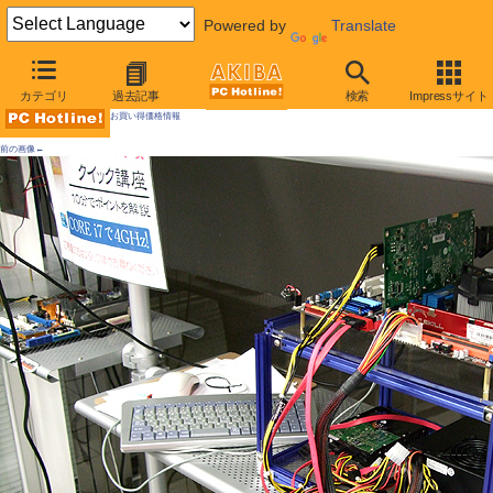
Powered by
Translate
AKIBA PC Hotline! 2009年5月30日号
カテゴリ
過去記事
検索
Impressサイト
お買い得価格情報
前の画像←