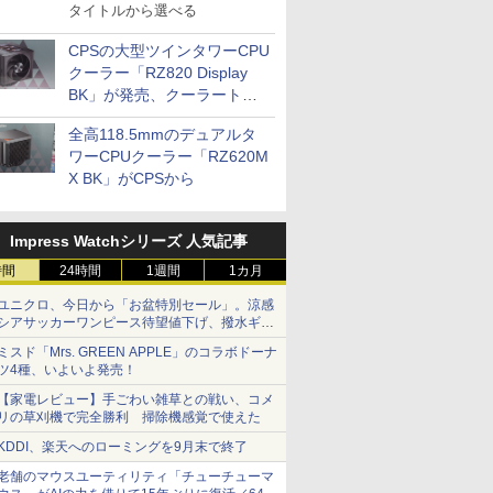
タイトルから選べる
CPSの大型ツインタワーCPU
クーラー「RZ820 Display
BK」が発売、クーラートッ
プに5インチ液晶搭載
全高118.5mmのデュアルタ
ワーCPUクーラー「RZ620M
X BK」がCPSから
Impress Watchシリーズ 人気記事
時間
24時間
1週間
1カ月
ユニクロ、今日から「お盆特別セール」。涼感
シアサッカーワンピース待望値下げ、撥水ギア
ショーツは1990円に
ミスド「Mrs. GREEN APPLE」のコラボドーナ
ツ4種、いよいよ発売！
【家電レビュー】手ごわい雑草との戦い、コメ
リの草刈機で完全勝利 掃除機感覚で使えた
KDDI、楽天へのローミングを9月末で終了
老舗のマウスユーティリティ「チューチューマ