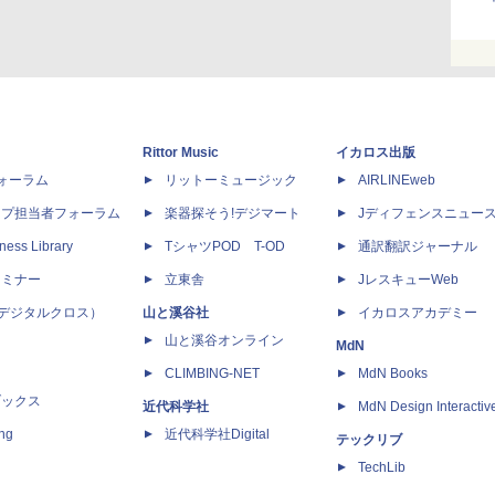
Rittor Music
イカロス出版
dフォーラム
リットーミュージック
AIRLINEweb
ップ担当者フォーラム
楽器探そう!デジマート
Jディフェンスニュー
ness Library
TシャツPOD T-OD
通訳翻訳ジャーナル
セミナー
立東舎
JレスキューWeb
 X（デジタルクロス）
山と溪谷社
イカロスアカデミー
山と溪谷オンライン
MdN
CLIMBING-NET
MdN Books
ブックス
近代科学社
MdN Design Interactiv
ing
近代科学社Digital
テックリブ
TechLib