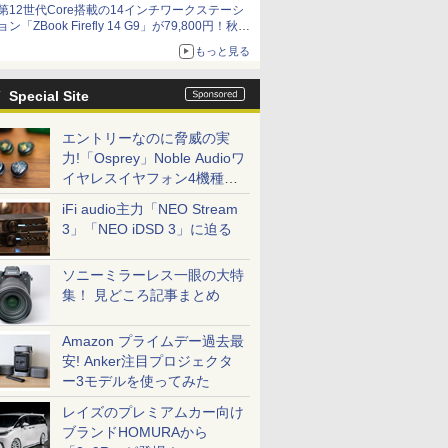
第12世代Core搭載の14インチワークステーシ
ョン「ZBook Firefly 14 G9」が79,800円！秋葉
原で中古PCセール
もっと見る
Special Site
エントリーなのに脅威の実
力!「Osprey」Noble Audioワ
イヤレスイヤフォン4機種を
一気に聴く
iFi audio主力「NEO Stream
3」「NEO iDSD 3」に迫る
ソニーミラーレス一眼の大特
集！ 見どころ記事まとめ
Amazon プライムデー過去最
安! Anker注目プロジェクタ
ー3モデルを使ってみた
レイズのプレミアムカー向け
ブランドHOMURAから