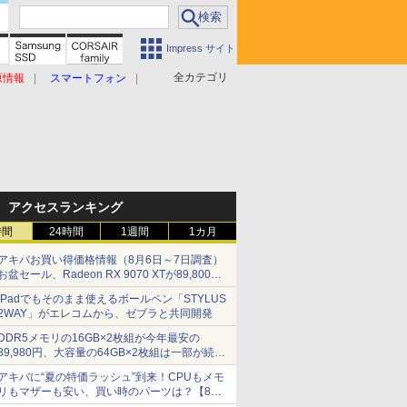
Impress サイト
全カテゴリ
原情報
スマートフォン
アクセスランキング
時間
24時間
1週間
1カ月
アキバお買い得価格情報（8月6日～7日調査）
お盆セール、Radeon RX 9070 XTが89,800
円、水平周波数24.8kHz対応の17型モニターが
iPadでもそのまま使えるボールペン「STYLUS
9,801円、暑さ指数連動セール ほか
2WAY」がエレコムから、ゼブラと共同開発
DDR5メモリの16GB×2枚組が今年最安の
39,980円、大容量の64GB×2枚組は一部が続騰
[8月前半のメモリ価格]
アキバに“夏の特価ラッシュ”到来！CPUもメモ
リもマザーも安い、買い時のパーツは？【8月7
日(金)22時配信】