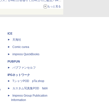
ウス」がAIの力を借りて15年ぶりに復活／64bit
化、Windows 10/11、「Chrome」も走り回
もっと見る
る。復活記念で2026年末まで500円
ICE
天海社
ス
Comic curea
impress QuickBooks
PUBFUN
パブファンセルフ
IPGネットワーク
TシャツPOD pTa.shop
カスタム写真集POD fabli
e
Impress Group Publication
Information