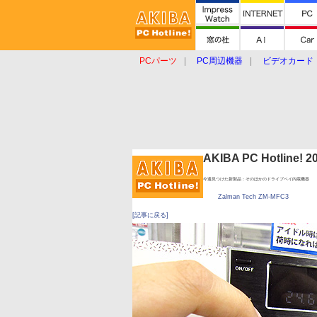
PCパーツ
PC周辺機器
ビデオカード
タブレット
おもしろグッズ
ショップ
AKIBA PC Hotline!
今週見つけた新製品：そのほかのドライブベイ内蔵機器
Zalman Tech ZM-MFC3
[記事に戻る]