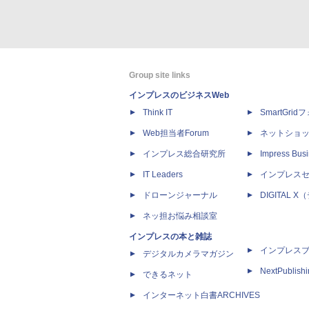
Group site links
インプレスのビジネスWeb
Think IT
SmartGri
Web担当者Forum
ネットショ
インプレス総合研究所
Impress Busi
IT Leaders
インプレス
ドローンジャーナル
DIGITAL
ネッ担お悩み相談室
インプレスの本と雑誌
インプレス
デジタルカメラマガジン
NextPublish
できるネット
インターネット白書ARCHIVES