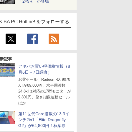
「2×9R」が登場！
KIBA PC Hotline! をフォローする
新記事
アキバお買い得価格情報（8
月6日～7日調査）
お盆セール、Radeon RX 9070
XTが89,800円、水平周波数
24.8kHz対応の17型モニターが
9,801円、暑さ指数連動セール
ほか
第11世代Core搭載の13.3イ
ンチ2in1「Elite Dragonfly
G2」が64,800円！秋葉原で
中古PCセール