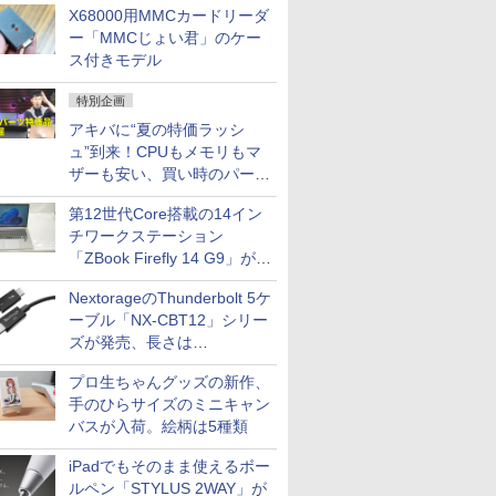
X68000用MMCカードリーダ
ー「MMCじょい君」のケー
ス付きモデル
特別企画
アキバに“夏の特価ラッシ
ュ”到来！CPUもメモリもマ
ザーも安い、買い時のパーツ
は？【8月7日(金)22時配信】
第12世代Core搭載の14イン
チワークステーション
「ZBook Firefly 14 G9」が
79,800円！秋葉原で中古PC
NextorageのThunderbolt 5ケ
セール
ーブル「NX-CBT12」シリー
ズが発売、長さは
30cm/50cm/1mの3種類
プロ生ちゃんグッズの新作、
手のひらサイズのミニキャン
バスが入荷。絵柄は5種類
iPadでもそのまま使えるボー
ルペン「STYLUS 2WAY」が