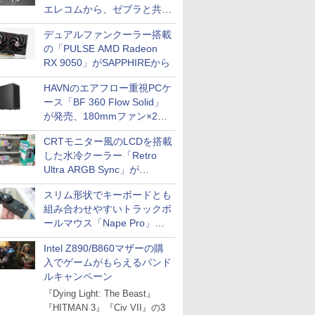
エレコムから、ゼブラと共同
開発
デュアルファンクーラー搭載
の「PULSE AMD Radeon
RX 9050」がSAPPHIREから
HAVNのエアフロー重視PCケ
ース「BF 360 Flow Solid」
が発売、180mmファン×2搭
載
CRTモニター風のLCDを搭載
した水冷クーラー「Retro
Ultra ARGB Sync」が
Thermaltakeから
スリム形状でキーボードとも
組み合わせやすいトラックボ
ールマウス「Nape Pro」が
Keychronから
Intel Z890/B860マザーの購
入でゲームがもらえるバンド
ルキャンペーン
『Dying Light: The Beast』
『HITMAN 3』『Civ VII』の3