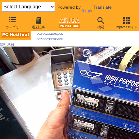
Powered by
Translate
AKIBA PC Hotline! 2009年5月30日号
カテゴリ
過去記事
検索
Impressサイト
今週見つけた新製品：メモリ/関連製品
OCZ OCZ3X1600LV3GK
OCZ OCZ3X1600LV6GK
[記事に戻る]