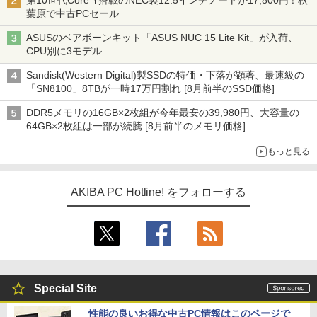
第10世代Core Y搭載のNEC製12.5インチノートが17,800円！秋
葉原で中古PCセール
ASUSのベアボーンキット「ASUS NUC 15 Lite Kit」が入荷、
CPU別に3モデル
Sandisk(Western Digital)製SSDの特価・下落が顕著、最速級の
「SN8100」8TBが一時17万円割れ [8月前半のSSD価格]
DDR5メモリの16GB×2枚組が今年最安の39,980円、大容量の
64GB×2枚組は一部が続騰 [8月前半のメモリ価格]
もっと見る
AKIBA PC Hotline! をフォローする
Special Site
性能の良いお得な中古PC情報はこのページで