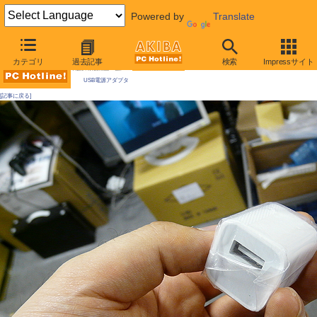
Powered by
Translate
AKIBA PC Hotline! 2009年5月30日号
カテゴリ
過去記事
検索
Impressサイト
今週見つけた新製品：電源
USB電源アダプタ
[記事に戻る]