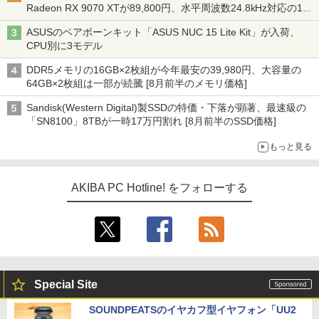
Radeon RX 9070 XTが89,800円、水平周波数24.8kHz対応の17
型モニターが9,801円、暑さ指数連動セール ほか
ASUSのベアボーンキット「ASUS NUC 15 Lite Kit」が入荷、
CPU別に3モデル
DDR5メモリの16GB×2枚組が今年最安の39,980円、大容量の
64GB×2枚組は一部が続騰 [8月前半のメモリ価格]
Sandisk(Western Digital)製SSDの特価・下落が顕著、最速級の
「SN8100」8TBが一時17万円割れ [8月前半のSSD価格]
もっと見る
AKIBA PC Hotline! をフォローする
Special Site
SOUNDPEATSのイヤカフ型イヤフォン「UU2