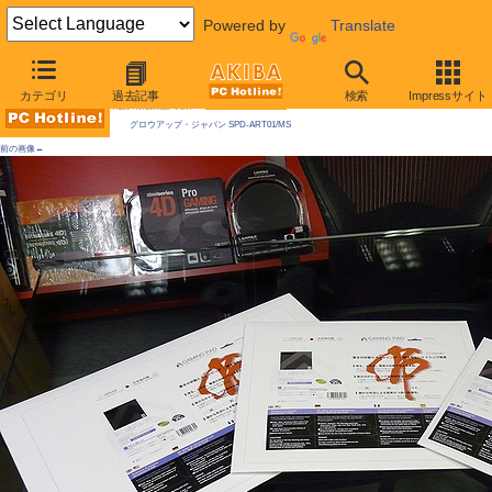
Powered by
Translate
AKIBA PC Hotline! 2009年5月30日号
カテゴリ
過去記事
検索
Impressサイト
今週見つけた新製品：入力デバイス
グロウアップ・ジャパン SPD-ART01/MS
前の画像←