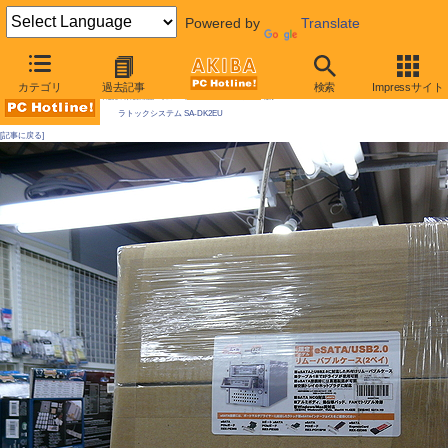
Powered by
Translate
AKIBA PC Hotline! 2009年5月30日号
カテゴリ
過去記事
検索
Impressサイト
今週見つけた新製品：リムーバブルHDDケース/外付けケースほか
ラトックシステム SA-DK2EU
[記事に戻る]