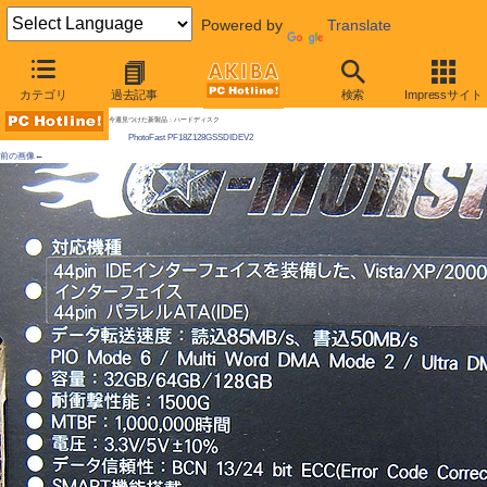
Powered by
Translate
AKIBA PC Hotline! 2009年5月30日号
カテゴリ
過去記事
検索
Impressサイト
1.8"IDE-SSDの128GBモデルが初登場、日立型
今週見つけた新製品：ハードディスク
PhotoFast PF18Z128GSSDIDEV2
前の画像←