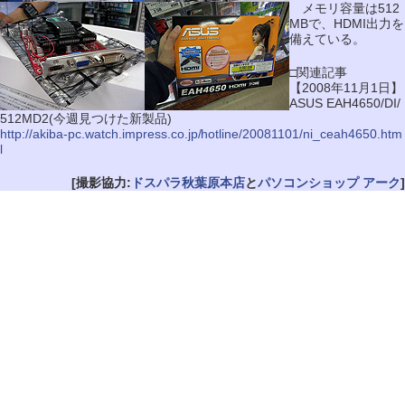
メモリ容量は512
MBで、HDMI出力を
備えている。
□関連記事
【2008年11月1日】
ASUS EAH4650/DI/
512MD2(今週見つけた新製品)
http://akiba-pc.watch.impress.co.jp/hotline/20081101/ni_ceah4650.htm
l
[撮影協力:
ドスパラ秋葉原本店
と
パソコンショップ アーク
]