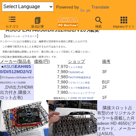
Powered by
Translate
2009年5月30日号
カテゴリ
過去記事
検索
Impressサイト
ASUS EAH4650/DI/512MD2/V2の概要
[
]
製品ジャンル：
ビデオカード
※このページにおける価格などは、編集部が店頭表示を独自に調査したものです。
この価格で販売されることを保証するものではありません。
実際の販売価格は変動しますので、購入時に各ショップ店頭にてご確認ください。
※特記無き価格情報は税込み価格（税率=5％）です。
メーカー/製品名
価格(円)
ショップ
備考
|
●
ASUS
EAH465
7,970
フェイス本店
0/DI/512MD2/V2
7,980
3F
TSUKUMO eX.
(
7,980
PCI Express x16,Radeon HD 4
TWOTOP秋葉原本店
7,980
B1F
650,DDR2メモリ512MB
ツクモパソコン本店
,DVI出力/HDMI
7,980
2F
ドスパラ秋葉原本店
出力付き,隣接ス
7,980
パソコンショップ アーク
ロット占有)
1F
価格表示なし
T-ZONE. PC DIY SHOP
隣接スロット占
有型のオリジナルク
ーラーを搭載したR
adeon HD 4650ビデ
オカード。メーカー
はASUS。