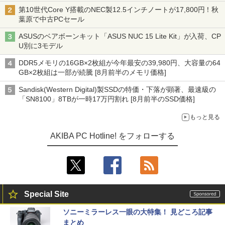
ニターが9,801円、暑さ指数連動セール ほか
第10世代Core Y搭載のNEC製12.5インチノートが17,800円！秋
葉原で中古PCセール
ASUSのベアボーンキット「ASUS NUC 15 Lite Kit」が入荷、CP
U別に3モデル
DDR5メモリの16GB×2枚組が今年最安の39,980円、大容量の64
GB×2枚組は一部が続騰 [8月前半のメモリ価格]
Sandisk(Western Digital)製SSDの特価・下落が顕著、最速級の
「SN8100」8TBが一時17万円割れ [8月前半のSSD価格]
もっと見る
AKIBA PC Hotline! をフォローする
Special Site
ソニーミラーレス一眼の大特集！ 見どころ記事
まとめ