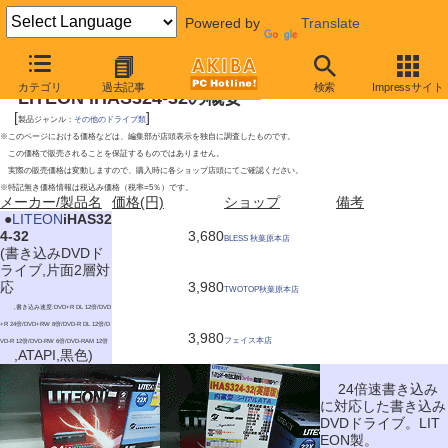
Powered by
Translate
2009年5月30日号
カテゴリ
過去記事
検索
Impressサイト
LITEON iHAS324-32の概要
[
]
製品ジャンル：
その他のドライブ類
※このページにおける価格などは、編集部が店頭表示を独自に調査したものです。
この価格で販売されることを保証するものではありません。
実際の販売価格は変動しますので、購入時に各ショップ店頭にてご確認ください。
※特記無き価格情報は税込み価格（税率=5％）です。
メーカー/製品名
価格(円)
ショップ
備考
|
●
LITEON
iHAS32
4-32
3,680
BLESS 秋葉原本店
(書き込みDVDド
ライブ,片面2層対
応
3,980
TWOTOP秋葉原本店
,書き込み速度:DVD+R DL 12倍/DVD
+R 24倍/DVD+RW 8倍/DVD-R DL 12倍/D
3,980
フェイス本店
VD-R 12倍/DVD-RW 6倍/DVD-RAM 12倍
,ATAPI,黒色)
24倍速書き込み
に対応した書き込み
DVDドライブ。LIT
EON製。