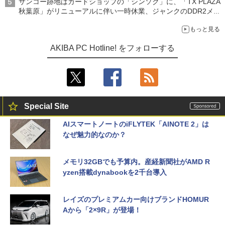
サンコー跡地はカードショップの「シンソク」に、「TX PLAZA
秋葉原」がリニューアルに伴い一時休業、ジャンクのDDR2メモ
リが100円で販売など～ 最近の秋葉原 ～
もっと見る
AKIBA PC Hotline! をフォローする
Special Site
AIスマートノートのiFLYTEK「AINOTE 2」は
なぜ魅力的なのか？
メモリ32GBでも予算内。産経新聞社がAMD R
yzen搭載dynabookを2千台導入
レイズのプレミアムカー向けブランドHOMUR
Aから「2×9R」が登場！