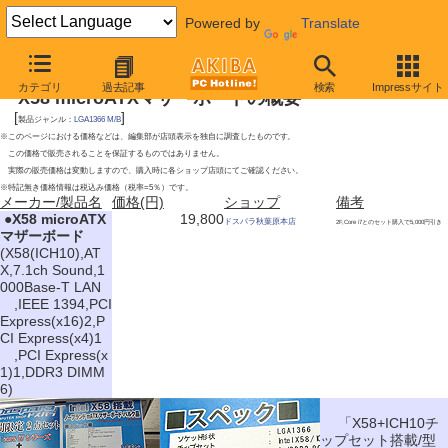
Powered by
Translate
2009年5月30日号
カテゴリ
過去記事
検索
Impressサイト
X58 microATXマザーボードの概要
[
]
製品ジャンル：
LGA1366 M/B
※このページにおける価格などは、編集部が店頭表示を独自に調査したものです。
この価格で販売されることを保証するものではありません。
実際の販売価格は変動しますので、購入時に各ショップ店頭にてご確認ください。
※特記無き価格情報は税込み価格（税率=5％）です。
メーカー/製品名
価格(円)
ショップ
備考
|
●
X58 microATX
19,800
ドスパラ秋葉原本店
2F,Core i7とのセット購入で5,000円引き
マザーボード
(X58(ICH10),AT
X,7.1ch Sound,1
000Base-T LAN
,IEEE 1394,PCI
Express(x16)2,P
CI Express(x4)1
,PCI Express(x
1)1,DDR3 DIMM
6)
「X58+ICH10チ
ップセット搭載/型