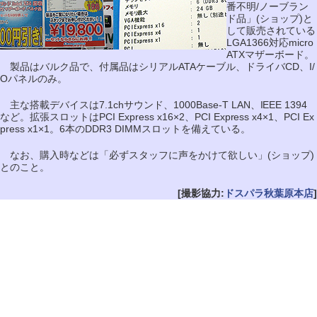
番不明/ノーブラン
ド品」(ショップ)と
して販売されている
LGA1366対応micro
ATXマザーボード。
製品はバルク品で、付属品はシリアルATAケーブル、ドライバCD、I/
Oパネルのみ。
主な搭載デバイスは7.1chサウンド、1000Base-T LAN、IEEE 1394
など。拡張スロットはPCI Express x16×2、PCI Express x4×1、PCI Ex
press x1×1。6本のDDR3 DIMMスロットを備えている。
なお、購入時などは「必ずスタッフに声をかけて欲しい」(ショップ)
とのこと。
[撮影協力:
ドスパラ秋葉原本店
]