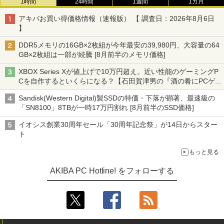
1時間
24時間
1週間
1カ月
アキバお買い得価格情報（速報版） 【 調査日：2026年8月6日
】
DDR5メモリの16GB×2枚組が今年最安の39,980円、大容量の64
GB×2枚組は一部が続騰 [8月前半のメモリ価格]
XBOX Series Xが値上げで10万円超え。近い性能のゲーミングP
Cを自作するといくらになる？【石田賀津男の『酒の肴にPCゲ
ーム』】
Sandisk(Western Digital)製SSDの特価・下落が顕著、最速級の
「SN8100」8TBが一時17万円割れ [8月前半のSSD価格]
イオシス創業30周年セール「30周年記念祭」が14日からスター
ト
もっと見る
AKIBA PC Hotline! をフォローする