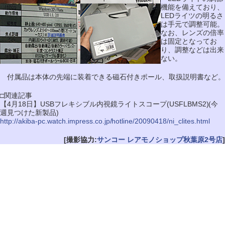
機能を備えており、
LEDライツの明るさ
は手元で調整可能。
なお、レンズの倍率
は固定となってお
り、調整などは出来
ない。
付属品は本体の先端に装着できる磁石付きポール、取扱説明書など。
□関連記事
【4月18日】USBフレキシブル内視鏡ライトスコープ(USFLBMS2)(今
週見つけた新製品)
http://akiba-pc.watch.impress.co.jp/hotline/20090418/ni_clites.html
[撮影協力:
サンコー レアモノショップ秋葉原2号店
]