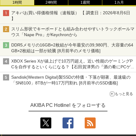
1時間
24時間
1週間
1カ月
アキバお買い得価格情報（速報版） 【 調査日：2026年8月6日
】
スリム形状でキーボードとも組み合わせやすいトラックボールマ
ウス「Nape Pro」がKeychronから
DDR5メモリの16GB×2枚組が今年最安の39,980円、大容量の64
GB×2枚組は一部が続騰 [8月前半のメモリ価格]
XBOX Series Xが値上げで10万円超え。近い性能のゲーミングP
Cを自作するといくらになる？【石田賀津男の『酒の肴にPCゲ
ーム』】
Sandisk(Western Digital)製SSDの特価・下落が顕著、最速級の
「SN8100」8TBが一時17万円割れ [8月前半のSSD価格]
もっと見る
AKIBA PC Hotline! をフォローする