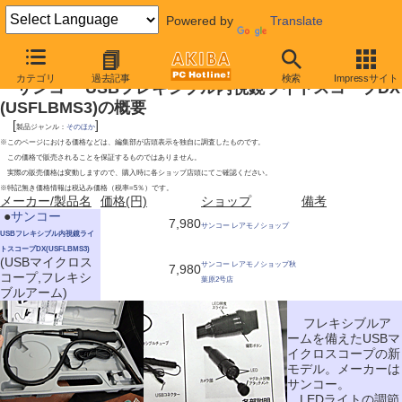
Powered by
Translate
2009年5月30日号
カテゴリ
過去記事
検索
Impressサイト
サンコー USBフレキシブル内視鏡ライトスコープDX
(USFLBMS3)の概要
[
]
製品ジャンル：
そのほか
※このページにおける価格などは、編集部が店頭表示を独自に調査したものです。
この価格で販売されることを保証するものではありません。
実際の販売価格は変動しますので、購入時に各ショップ店頭にてご確認ください。
※特記無き価格情報は税込み価格（税率=5％）です。
メーカー/製品名
価格(円)
ショップ
備考
|
●
サンコー
7,980
サンコー レアモノショップ
USBフレキシブル内視鏡ライ
トスコープDX(USFLBMS3)
(USBマイクロス
サンコー レアモノショップ秋
7,980
コープ,フレキシ
葉原2号店
ブルアーム)
フレキシブルア
ームを備えたUSBマ
イクロスコープの新
モデル。メーカーは
サンコー。
LEDライトの調節