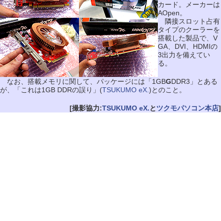
カード。メーカーは
AOpen。
隣接スロット占有
タイプのクーラーを
搭載した製品で、V
GA、DVI、HDMIの
3出力を備えてい
る。
なお、搭載メモリに関して、パッケージには「1GB
G
DDR3」とある
が、「これは1GB DDRの誤り」(
TSUKUMO eX.
)とのこと。
[撮影協力:
TSUKUMO eX.
と
ツクモパソコン本店
]