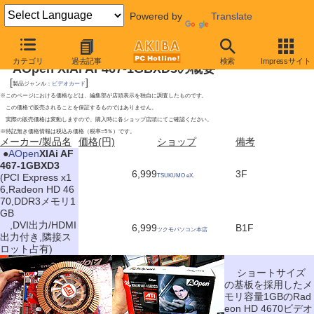
Powered by
Translate
2009年5月30日号
カテゴリ
過去記事
検索
Impressサイト
AOpen XIAi AF467-1GBXD3の概要
[
]
製品ジャンル：
ビデオカード
※このページにおける価格などは、編集部が店頭表示を独自に調査したものです。
この価格で販売されることを保証するものではありません。
実際の販売価格は変動しますので、購入時に各ショップ店頭にてご確認ください。
※特記無き価格情報は税込み価格（税率=5％）です。
メーカー/製品名
価格(円)
ショップ
備考
|
●
AOpen
XIAi AF
467-1GBXD3
6,999
3F
(PCI Express x1
TSUKUMO eX.
6,Radeon HD 46
70,DDR3メモリ1
GB
,DVI出力/HDMI
6,999
B1F
ツクモパソコン本店
出力付き,隣接ス
ロット占有)
ショートサイズ
の基板を採用したメ
モリ容量1GBのRad
eon HD 4670ビデオ