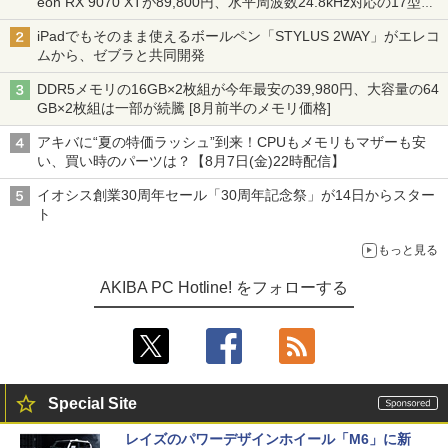
eon RX 9070 XTが89,800円、水平周波数24.8kHz対応の17型モ
ニターが9,801円、暑さ指数連動セール ほか
iPadでもそのまま使えるボールペン「STYLUS 2WAY」がエレコ
ムから、ゼブラと共同開発
DDR5メモリの16GB×2枚組が今年最安の39,980円、大容量の64
GB×2枚組は一部が続騰 [8月前半のメモリ価格]
アキバに“夏の特価ラッシュ”到来！CPUもメモリもマザーも安
い、買い時のパーツは？【8月7日(金)22時配信】
イオシス創業30周年セール「30周年記念祭」が14日からスター
ト
もっと見る
AKIBA PC Hotline! をフォローする
Special Site
レイズのパワーデザインホイール「M6」に新