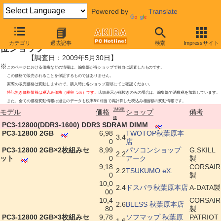
Powered by
Translate
PC3-12800(DDR3-1600) DDR3 SDRAM DIMM最安値上
カテゴリ
過去記事
検索
Impressサイト
位ショップ
【調査日：2009年5月30日】
※
このページにおける価格などの情報は、編集部が各ショップで独自に調査したものです。
この価格で販売されることを保証するものではありません。
実際の販売価格は変動しますので、購入時に各ショップ店頭にてご確認ください。
特記無き価格情報は税込み価格（税率=5％）です。
店頭表示が税抜きのみの場合は、編集部で消費税を加算しています。
また、全ての価格変動情報は過去のデータも税率5％相当で再計算した税込み相当額の変動情報です。
1MB単
モデル
価格
ショップ
備考
価
|
PC3-12800(DDR3-1600) DDR3 SDRAM DIMM
|
PC3-12800 2GB
6,98
TWOTOP秋葉原本
3.4
0
店
|
PC3-12800 2GB×2枚組みセ
8,99
パソコンショップ
G.SKILL
2.2
ット
0
アーク
製
9,18
CORSAIR
2.2
TSUKUMO eX.
0
製
10,0
2.4
ドスパラ秋葉原本店
A-DATA製
00
10,4
CORSAIR
2.6
BLESS 秋葉原本店
80
製
|
PC3-12800 2GB×3枚組みセ
9,78
ソフマップ 秋葉原
PATRIOT