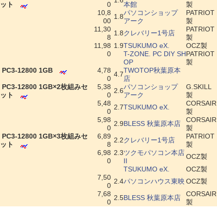
1.6
ット
0
本館
製
10,8
パソコンショップ
PATRIOT
1.8
00
アーク
製
11,30
PATRIOT
1.8
クレバリー1号店
8
製
11,98
1.9
TSUKUMO eX.
OCZ製
0
T-ZONE. PC DIY SH
PATRIOT
OP
製
|
PC3-12800 1GB
4,78
TWOTOP秋葉原本
4.7
0
店
|
PC3-12800 1GB×2枚組みセ
5,38
パソコンショップ
G.SKILL
2.6
ット
0
アーク
製
5,48
CORSAIR
2.7
TSUKUMO eX.
0
製
5,98
CORSAIR
2.9
BLESS 秋葉原本店
0
製
|
PC3-12800 1GB×3枚組みセ
6,89
PATRIOT
2.2
クレバリー1号店
ット
8
製
6,98
2.3
ツクモパソコン本店
OCZ製
0
II
TSUKUMO eX.
OCZ製
7,50
2.4
パソコンハウス東映
OCZ製
0
7,68
CORSAIR
2.5
BLESS 秋葉原本店
0
製