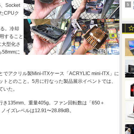
、Socket
応したCPUク
たる。冷却
を採用すること
mに大型化さ
58mmに
ル製Mini-ITXケース「ACRYLIC mini-ITX」に
ットとのこと。5月に行なった製品展示イベントでは、
ていた。
き135mm、重量405g。ファン回転数は「650＋
。ノイズレベルは12.91〜28.89dB。