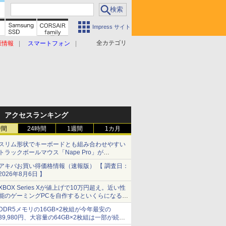
Impress サイト
全カテゴリ
原情報
スマートフォン
アクセスランキング
時間
24時間
1週間
1カ月
スリム形状でキーボードとも組み合わせやすい
トラックボールマウス「Nape Pro」が
Keychronから
アキバお買い得価格情報（速報版） 【 調査日：
2026年8月6日 】
XBOX Series Xが値上げで10万円超え。近い性
能のゲーミングPCを自作するといくらになる？
【石田賀津男の『酒の肴にPCゲーム』】
DDR5メモリの16GB×2枚組が今年最安の
39,980円、大容量の64GB×2枚組は一部が続騰
[8月前半のメモリ価格]