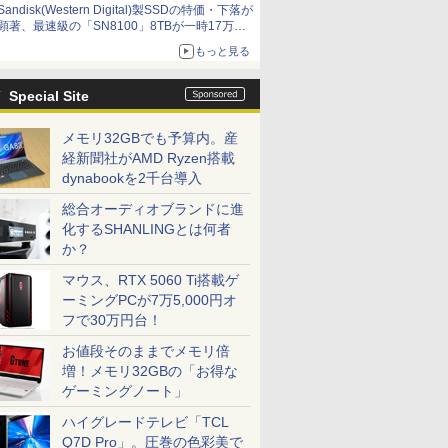
Sandisk(Western Digital)製SSDの特価・下落が
顕著、最速級の「SN8100」8TBが一時17万円
割れ [8月前半のSSD価格]
もっと見る
Special Site
メモリ32GBでも予算内。産
経新聞社がAMD Ryzen搭載
dynabookを2千台導入
総合オーディオブランドに進
化するSHANLINGとは何者
か？
マウス、RTX 5060 Ti搭載ゲ
ーミングPCが7万5,000円オ
フで30万円台！
お値段そのままでメモリ倍
増！メモリ32GBの「お得な
ゲーミングノート」
ハイグレードテレビ「TCL
Q7D Pro」。圧巻の色彩美で