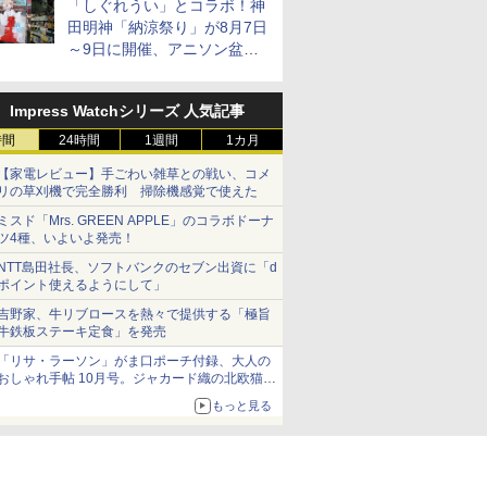
「しぐれうい」とコラボ！神
田明神「納涼祭り」が8月7日
～9日に開催、アニソン盆踊
りや屋台グルメなどもあり
Impress Watchシリーズ 人気記事
時間
24時間
1週間
1カ月
【家電レビュー】手ごわい雑草との戦い、コメ
リの草刈機で完全勝利 掃除機感覚で使えた
ミスド「Mrs. GREEN APPLE」のコラボドーナ
ツ4種、いよいよ発売！
NTT島田社長、ソフトバンクのセブン出資に「d
ポイント使えるようにして」
吉野家、牛リブロースを熱々で提供する「極旨
牛鉄板ステーキ定食」を発売
「リサ・ラーソン」がま口ポーチ付録、大人の
おしゃれ手帖 10月号。ジャカード織の北欧猫デ
ザイン
もっと見る