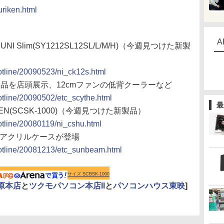
uriken.html
A
NI Slim(SY1212SL12SL/L/M/H)（今週見つけた新製
hotline/20090523/ni_ck12s.html
製品を店頭展示、12cmファンの低背クーラーなど
hotline/20090502/etc_scythe.html
最
KEN(SCSK-1000)（今週見つけた新製品）
hotline/20080119/ni_cshu.html
対応のアクリルケースが登場
/hotline/20081213/etc_sunbeam.html
サイズ SCBSK-1000
葉原本店
と
ツクモパソコン本店II
と
パソコンハウス東映
]