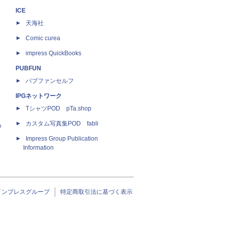
ICE
天海社
ス
Comic curea
impress QuickBooks
PUBFUN
パブファンセルフ
IPGネットワーク
TシャツPOD pTa.shop
カスタム写真集POD fabli
e
Impress Group Publication
Information
インプレスグループ
特定商取引法に基づく表示