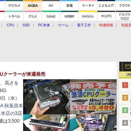
CPU
SSD
PC本体
ゲーム
電子工作
特価情報
秋葉
グルメ
イベント
価格動向
PUクーラーが来週発売
1
つ、高さを
IG
10日（水）
OA 秋葉原本
ス本店
の3店
3,500