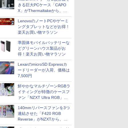
きる巨大PCケース「CAPO
X」がThermaltakeから、カ
ラーは2色
LenovoのノートPCやゲーミ
ングタブレットなどがお得！
楽天お買い物マラソン
準固体モバイルバッテリーな
どグリーンハウス製品がお
得！楽天お買い物マラソン
LexarのmicroSD Expressカ
ードリーダーが入荷、価格は
7,500円
鮮やかなマルチゾーンRGBラ
イティングが特徴のケースフ
ァン「NZXT Ultra RGB」が
発売、計8製品
140mmリバースファンを3つ
連結させた「F420 RGB
Reverse」がNZXTから、単
一フレーム採用