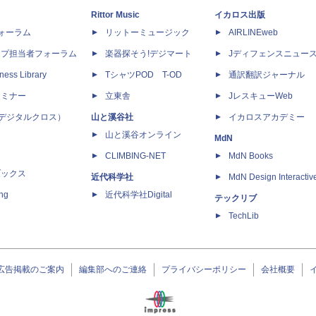
Rittor Music
イカロス出版
dフォーラム
リットーミュージック
AIRLINEweb
ップ担当者フォーラム
楽器探そう!デジマート
Jディフェンスニュー
ness Library
TシャツPOD T-OD
通訳翻訳ジャーナル
セミナー
立東舎
JレスキューWeb
 X（デジタルクロス）
山と溪谷社
イカロスアカデミー
山と溪谷オンライン
MdN
CLIMBING-NET
MdN Books
ブックス
近代科学社
MdN Design Interactiv
ing
近代科学社Digital
テックリブ
TechLib
広告掲載のご案内
編集部へのご連絡
プライバシーポリシー
会社概要