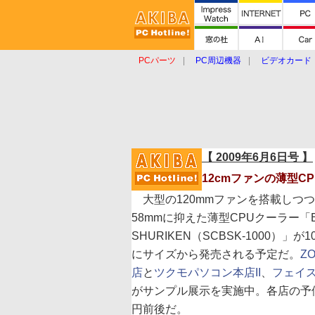
PCパーツ
PC周辺機器
ビデオカード
タブレット
おもしろグッズ
ショップ
【 2009年6月6日号 】
12cmファンの薄型C
大型の120mmファンを搭載しつ
58mmに抑えた薄型CPUクーラー「B
SHURIKEN（SCBSK-1000）」が
にサイズから発売される予定だ。
Z
店
と
ツクモパソコン本店II
、
フェイ
がサンプル展示を実施中。各店の予価は
円前後だ。