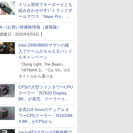
スリム形状でキーボードとも
組み合わせやすいトラックボ
ールマウス「Nape Pro」が
Keychronから
キバお買い得価格情報（速報版）
 調査日：2026年8月6日 】
Intel Z890/B860マザーの購
入でゲームがもらえるバンド
ルキャンペーン
『Dying Light: The Beast』
『HITMAN 3』『Civ VII』の3
タイトルから選べる
CPSの大型ツインタワーCPU
クーラー「RZ820 Display
BK」が発売、クーラートッ
プに5インチ液晶搭載
全高118.5mmのデュアルタ
ワーCPUクーラー「RZ620M
X BK」がCPSから
microATXマザーが2枚搭載で