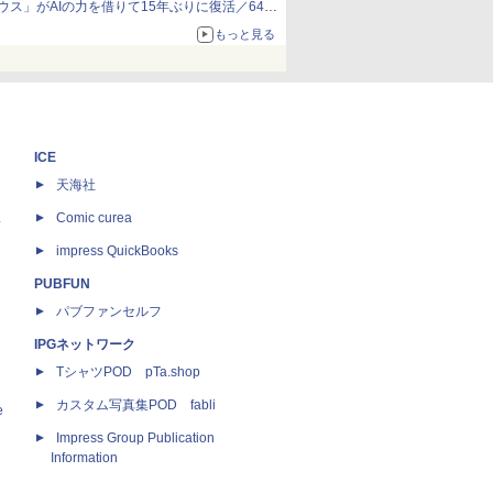
ウス」がAIの力を借りて15年ぶりに復活／64bit
化、Windows 10/11、「Chrome」も走り回
もっと見る
る。復活記念で2026年末まで500円
ICE
天海社
ス
Comic curea
impress QuickBooks
PUBFUN
パブファンセルフ
IPGネットワーク
TシャツPOD pTa.shop
カスタム写真集POD fabli
e
Impress Group Publication
Information