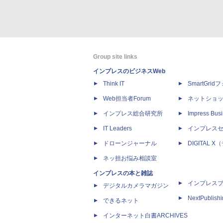
Group site links
インプレスのビジネスWeb
Think IT
SmartGri
Web担当者Forum
ネットショ
インプレス総合研究所
Impress Busi
IT Leaders
インプレス
ドローンジャーナル
DIGITAL
ネッ担お悩み相談室
インプレスの本と雑誌
インプレス
デジタルカメラマガジン
NextPublish
できるネット
インターネット白書ARCHIVES