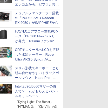
エレコムから、ゼブラと共同
開発
デュアルファンクーラー搭載
の「PULSE AMD Radeon
RX 9050」がSAPPHIREから
HAVNのエアフロー重視PCケ
ース「BF 360 Flow Solid」
が発売、180mmファン×2搭
載
CRTモニター風のLCDを搭載
した水冷クーラー「Retro
Ultra ARGB Sync」が
Thermaltakeから
スリム形状でキーボードとも
組み合わせやすいトラックボ
ールマウス「Nape Pro」が
Keychronから
Intel Z890/B860マザーの購
入でゲームがもらえるバンド
ルキャンペーン
『Dying Light: The Beast』
『HITMAN 3』『Civ VII』の3