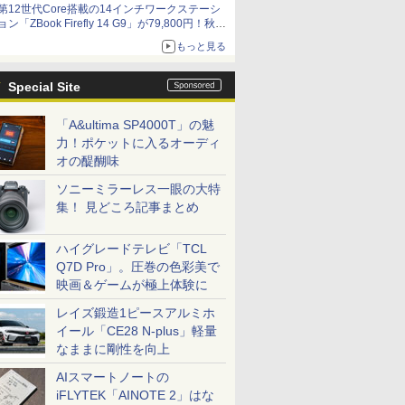
第12世代Core搭載の14インチワークステーシ
ョン「ZBook Firefly 14 G9」が79,800円！秋葉
原で中古PCセール
もっと見る
Special Site
「A&ultima SP4000T」の魅
力！ポケットに入るオーディ
オの醍醐味
ソニーミラーレス一眼の大特
集！ 見どころ記事まとめ
ハイグレードテレビ「TCL
Q7D Pro」。圧巻の色彩美で
映画＆ゲームが極上体験に
レイズ鍛造1ピースアルミホ
イール「CE28 N-plus」軽量
なままに剛性を向上
AIスマートノートの
iFLYTEK「AINOTE 2」はな