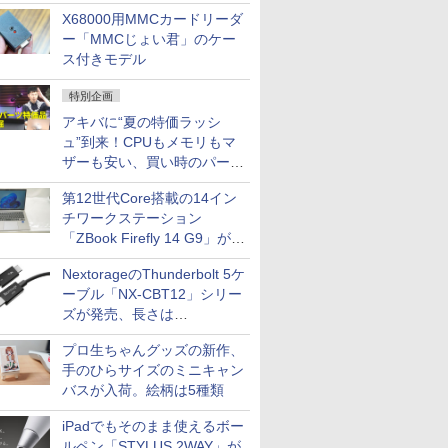
中古PCセール
X68000用MMCカードリーダ
ー「MMCじょい君」のケー
ス付きモデル
特別企画
アキバに“夏の特価ラッシ
ュ”到来！CPUもメモリもマ
ザーも安い、買い時のパーツ
は？【8月7日(金)22時配信】
第12世代Core搭載の14イン
チワークステーション
「ZBook Firefly 14 G9」が
79,800円！秋葉原で中古PC
NextorageのThunderbolt 5ケ
セール
ーブル「NX-CBT12」シリー
ズが発売、長さは
30cm/50cm/1mの3種類
プロ生ちゃんグッズの新作、
手のひらサイズのミニキャン
バスが入荷。絵柄は5種類
iPadでもそのまま使えるボー
ルペン「STYLUS 2WAY」が