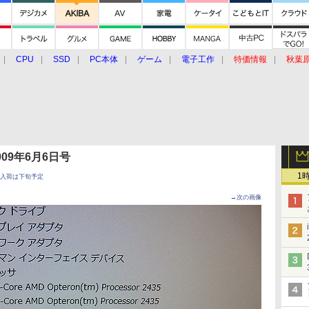
CPU
SSD
PC本体
ゲーム
電子工作
特価情報
秋葉
グルメ
イベント
価格動向
 2009年6月6日号
1
開始、入荷は下旬予定
→次の画像