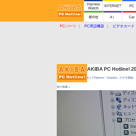
PCパーツ
PC周辺機器
ビデオカード
タブレット
おもしろグッズ
ショップ
AKIBA PC Hotline!
6コアOpteron「Istanbul」のデモ
前の画像←