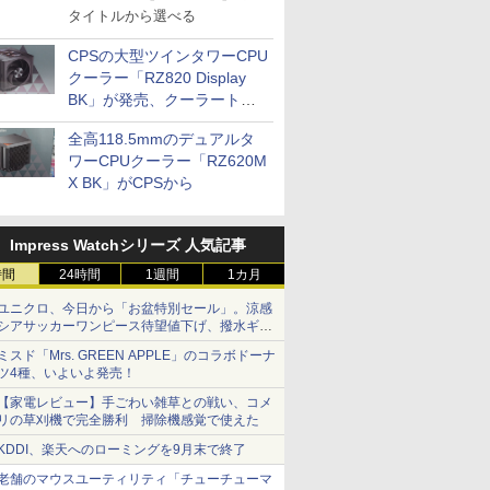
タイトルから選べる
CPSの大型ツインタワーCPU
クーラー「RZ820 Display
BK」が発売、クーラートッ
プに5インチ液晶搭載
全高118.5mmのデュアルタ
ワーCPUクーラー「RZ620M
X BK」がCPSから
Impress Watchシリーズ 人気記事
時間
24時間
1週間
1カ月
ユニクロ、今日から「お盆特別セール」。涼感
シアサッカーワンピース待望値下げ、撥水ギア
ショーツは1990円に
ミスド「Mrs. GREEN APPLE」のコラボドーナ
ツ4種、いよいよ発売！
【家電レビュー】手ごわい雑草との戦い、コメ
リの草刈機で完全勝利 掃除機感覚で使えた
KDDI、楽天へのローミングを9月末で終了
老舗のマウスユーティリティ「チューチューマ