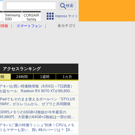
Impress サイト
全カテゴリ
原情報
スマートフォン
アクセスランキング
時間
24時間
1週間
1カ月
アキバお買い得価格情報（8月6日～7日調査）
お盆セール、Radeon RX 9070 XTが89,800
円、水平周波数24.8kHz対応の17型モニターが
iPadでもそのまま使えるボールペン「STYLUS
9,801円、暑さ指数連動セール ほか
2WAY」がエレコムから、ゼブラと共同開発
DDR5メモリの16GB×2枚組が今年最安の
39,980円、大容量の64GB×2枚組は一部が続騰
[8月前半のメモリ価格]
アキバに“夏の特価ラッシュ”到来！CPUもメモ
リもマザーも安い、買い時のパーツは？【8月7
日(金)22時配信】