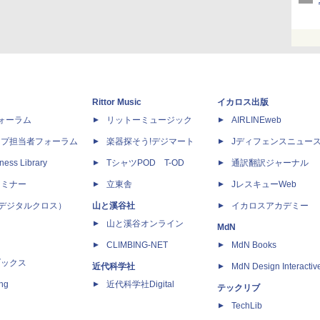
Rittor Music
イカロス出版
dフォーラム
リットーミュージック
AIRLINEweb
ップ担当者フォーラム
楽器探そう!デジマート
Jディフェンスニュー
ness Library
TシャツPOD T-OD
通訳翻訳ジャーナル
セミナー
立東舎
JレスキューWeb
 X（デジタルクロス）
山と溪谷社
イカロスアカデミー
山と溪谷オンライン
MdN
CLIMBING-NET
MdN Books
ブックス
近代科学社
MdN Design Interactiv
ing
近代科学社Digital
テックリブ
TechLib