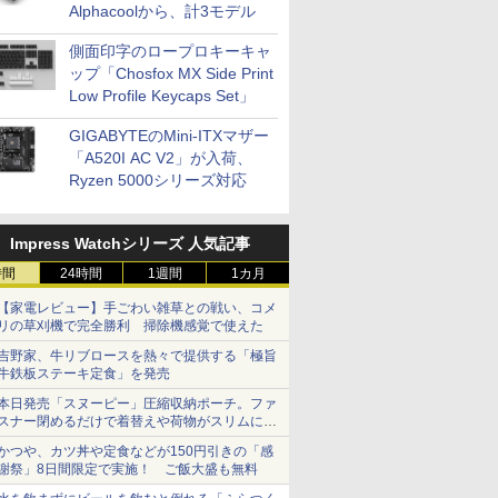
Alphacoolから、計3モデル
側面印字のロープロキーキャ
ップ「Chosfox MX Side Print
Low Profile Keycaps Set」
GIGABYTEのMini-ITXマザー
「A520I AC V2」が入荷、
Ryzen 5000シリーズ対応
Impress Watchシリーズ 人気記事
時間
24時間
1週間
1カ月
【家電レビュー】手ごわい雑草との戦い、コメ
リの草刈機で完全勝利 掃除機感覚で使えた
吉野家、牛リブロースを熱々で提供する「極旨
牛鉄板ステーキ定食」を発売
本日発売「スヌーピー」圧縮収納ポーチ。ファ
スナー閉めるだけで着替えや荷物がスリムにま
とまる
かつや、カツ丼や定食などが150円引きの「感
謝祭」8日間限定で実施！ ご飯大盛も無料