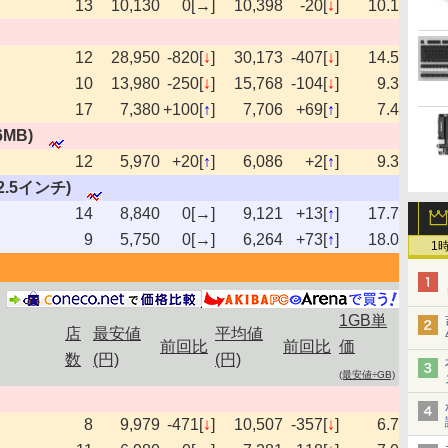
13
10,130
0[→]
10,398
-20[
↓
]
10.1
12
28,950
-820[
↓
]
30,173
-407[
↓
]
14.5
10
13,980
-250[
↓
]
15,768
-104[
↓
]
9.3
17
7,380
+100[
↑
]
7,706
+69[
↑
]
7.4
6MB)
12
5,970
+20[
↑
]
6,086
+2[
↑
]
9.3
s,2.5インチ)
14
8,840
0[→]
9,121
+13[
↑
]
17.7
9
5,750
0[→]
6,264
+73[
↑
]
18.0
1
1GB単
店
最安値
平均値
前回比
前回比
価
数
(円)
(円)
(最安値÷GB)
8
9,979
-471[
↓
]
10,507
-357[
↓
]
6.7