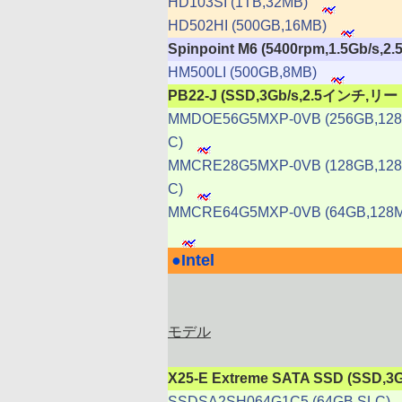
HD103SI (1TB,32MB)
HD502HI (500GB,16MB)
Spinpoint M6 (5400rpm,1.5Gb/s,
HM500LI (500GB,8MB)
PB22-J (SSD,3Gb/s,2.5インチ,
MMDOE56G5MXP-0VB (256GB,12
C)
MMCRE28G5MXP-0VB (128GB,12
C)
MMCRE64G5MXP-0VB (64GB,128M
●
Intel
|
モデル
X25-E Extreme SATA SSD (SS
SSDSA2SH064G1C5 (64GB,SLC)