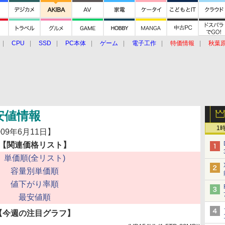
CPU
SSD
PC本体
ゲーム
電子工作
特価情報
秋葉
グルメ
イベント
価格動向
最安値情報
1
年6月11日】
【関連価格リスト】
単価順(全リスト)
容量別単価順
値下がり率順
最安値順
【今週の注目グラフ】