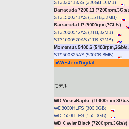
ST3320418AS (320GB,16MB)
Barracuda 7200.11 (7200rpm,3Gb/s
ST31500341AS (1.5TB,32MB)
Barracuda LP (5900rpm,3Gb/s)
ST32000542AS (2TB,32MB)
ST31000520AS (1TB,32MB)
Momentus 5400.6 (5400rpm,3Gb/
ST9500325AS (500GB,8MB)
●
WesternDigital
|
モデル
WD VelociRaptor (10000rpm,3Gb/
WD3000HLFS (300.0GB)
WD1500HLFS (150.0GB)
WD Caviar Black (7200rpm,3Gb/s)