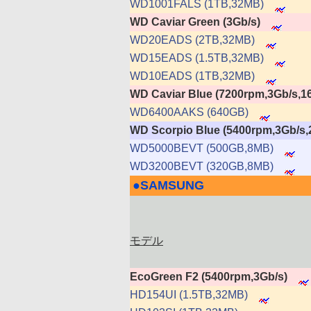
WD1001FALS (1TB,32MB)
WD Caviar Green (3Gb/s)
WD20EADS (2TB,32MB)
WD15EADS (1.5TB,32MB)
WD10EADS (1TB,32MB)
WD Caviar Blue (7200rpm,3Gb/s,1
WD6400AAKS (640GB)
WD Scorpio Blue (5400rpm,3Gb/
WD5000BEVT (500GB,8MB)
WD3200BEVT (320GB,8MB)
●
SAMSUNG
|
モデル
EcoGreen F2 (5400rpm,3Gb/s)
HD154UI (1.5TB,32MB)