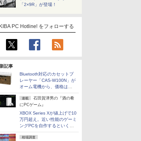
「2×9R」が登場！
KIBA PC Hotline! をフォローする
新記事
Bluetooth対応のカセットプ
レーヤー「CAS-W100N」が
オーム電機から、価格は
5,940円
石田賀津男の『酒の肴
連載
にPCゲーム』
XBOX Series Xが値上げで10
万円超え。近い性能のゲーミ
ングPCを自作するといくら
になる？
相場調査