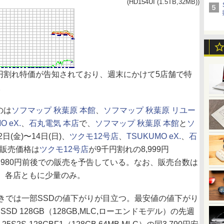
(HD154UI (1.5TB,32MB))
1万円割れ特価が告知されており、週末にかけて5店舗で特
。
のは
ソフマップ 秋葉原 本館
、
ソフマップ 秋葉原 リユー
O eX.
、
石丸電気 本店
で、
ソフマップ 秋葉原 本館
と
ソ
2日(金)〜14日(日)、
ツクモ12号店
、
TSUKUMO eX.
、
石
販売価格は
ツクモ12号店
が9千円割れの8,999円
店は9,980円前後での販売を予告している。なお、販売台数は
と、各店ともに少量のみ。
では一部SSDの値下がりが目立つ。最安値の値下がり
D 128GB（128GB,MLC,ローエンドモデル）の先週