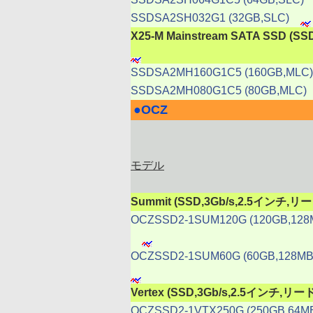
SSDSA2SH032G1 (32GB,SLC)
X25-M Mainstream SATA SSD 
SSDSA2MH160G1C5 (160GB,MLC)
SSDSA2MH080G1C5 (80GB,MLC)
●
OCZ
|
モデル
Summit (SSD,3Gb/s,2.5インチ,
OCZSSD2-1SUM120G (120GB,128
OCZSSD2-1SUM60G (60GB,128MB
Vertex (SSD,3Gb/s,2.5インチ,リ
OCZSSD2-1VTX250G (250GB,64M