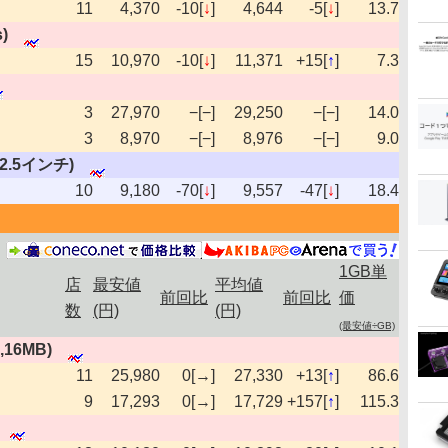
11
4,370
-10[
↓
]
4,644
-5[
↓
]
13.7
)
15
10,970
-10[
↓
]
11,371
+15[
↑
]
7.3
3
27,970
−[−]
29,250
−[−]
14.0
3
8,970
−[−]
8,976
−[−]
9.0
s,2.5インチ)
10
9,180
-70[
↓
]
9,557
-47[
↓
]
18.4
1GB単
店
最安値
平均値
前回比
前回比
価
数
(円)
(円)
(最安値÷GB)
s,16MB)
11
25,980
0[→]
27,330
+13[
↑
]
86.6
9
17,293
0[→]
17,729
+157[
↑
]
115.3