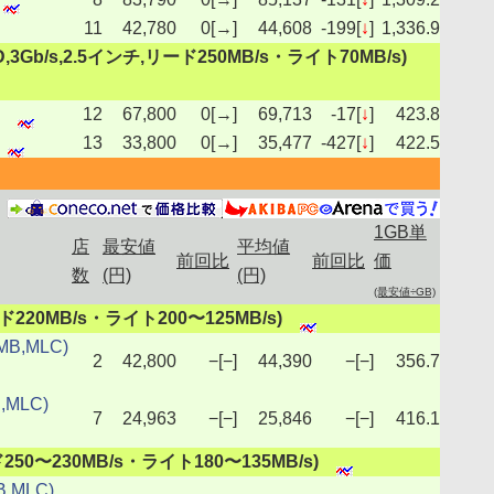
11
42,780
0[→]
44,608
-199[
↓
]
1,336.9
(SSD,3Gb/s,2.5インチ,リード250MB/s・ライト70MB/s)
12
67,800
0[→]
69,713
-17[
↓
]
423.8
13
33,800
0[→]
35,477
-427[
↓
]
422.5
1GB単
店
最安値
平均値
前回比
前回比
価
数
(円)
(円)
(最安値÷GB)
リード220MB/s・ライト200〜125MB/s)
MB,MLC)
2
42,800
−[−]
44,390
−[−]
356.7
,MLC)
7
24,963
−[−]
25,846
−[−]
416.1
ード250〜230MB/s・ライト180〜135MB/s)
B,MLC)