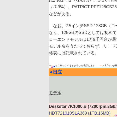
比2,981円安（-14.9%）、G.Skill F
（-7.9%）、PATRIOT PFZ128GS
などがある。
なお、2.5インチSSD 128GB（
なり、128GBのSSDとしては初めて
ローエンドモデルは1万9千円台が
モデル名をうたっておらず、リード14
格表には記載されている。
※
をクリックするとグラフを表示します
■
■
＝3.5インチ
●
日立
|
モデル
Deskstar 7K1000.B (7200rpm,3Gb/
HDT721010SLA360 (1TB,16MB)