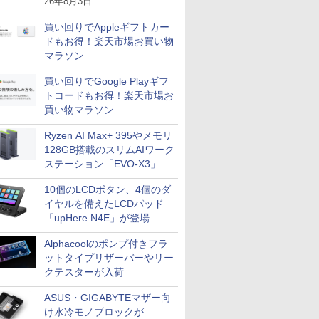
26年8月3日
買い回りでAppleギフトカー
ドもお得！楽天市場お買い物
マラソン
買い回りでGoogle Playギフ
トコードもお得！楽天市場お
買い物マラソン
Ryzen AI Max+ 395やメモリ
128GB搭載のスリムAIワーク
ステーション「EVO-X3」が
GMKtecから
10個のLCDボタン、4個のダ
イヤルを備えたLCDパッド
「upHere N4E」が登場
Alphacoolのポンプ付きフラ
ットタイプリザーバーやリー
クテスターが入荷
ASUS・GIGABYTEマザー向
け水冷モノブロックが