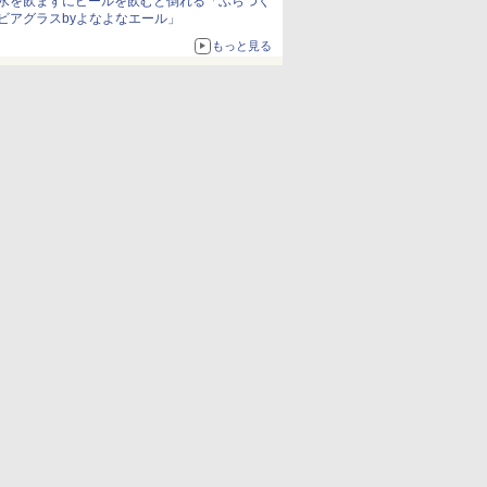
水を飲まずにビールを飲むと倒れる「ふらつく
ビアグラスbyよなよなエール」
もっと見る