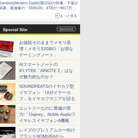
Sandisk(Western Digital)製SSDの特価・下落が
顕著、最速級の「SN8100」8TBが一時17万円
割れ [8月前半のSSD価格]
もっと見る
Special Site
お値段そのままでメモリ倍
増！メモリ32GBの「お得な
ゲーミングノート」
AIスマートノートの
iFLYTEK「AINOTE 2」はな
ぜ魅力的なのか？
SOUNDPEATSのイヤカフ型
イヤフォン「UU2イヤーカ
フ」をイヤカフマニアが語る
エントリーなのに脅威の実
力!「Osprey」Noble Audioワ
イヤレスイヤフォン4機種を
一気に聴く
レイズのプレミアムカー向け
ブランドHOMURAから