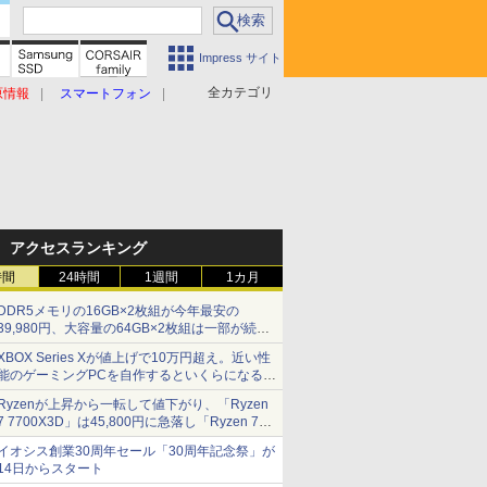
Impress サイト
全カテゴリ
原情報
スマートフォン
アクセスランキング
時間
24時間
1週間
1カ月
DDR5メモリの16GB×2枚組が今年最安の
39,980円、大容量の64GB×2枚組は一部が続騰
[8月前半のメモリ価格]
XBOX Series Xが値上げで10万円超え。近い性
能のゲーミングPCを自作するといくらになる？
【石田賀津男の『酒の肴にPCゲーム』】
Ryzenが上昇から一転して値下がり、「Ryzen
7 7700X3D」は45,800円に急落し「Ryzen 7
7800X3D」との価格逆転解消 [8月前半のCPU
イオシス創業30周年セール「30周年記念祭」が
価格]
14日からスタート