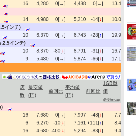
16
4,280
0[→]
4,488
0[→]
13.4
14
4,980
0[→]
5,210
-14[
↓
]
10.0
s,2.5インチ)
10
6,370
0[→]
6,743
+28[
↑
]
19.9
/s,2.5インチ)
10
8,370
-80[
↓
]
8,791
-31[
↓
]
16.7
9
5,480
0[→]
5,874
-66[
↓
]
17.1
1GB単
店
最安値
平均値
前回比
前回比
価
数
(円)
(円)
(最安値÷GB)
s)
16
7,680
0[→]
7,997
-48[
↓
]
7.7
6
6,270
-10[
↓
]
7,161
+111[
↑
]
8.4
16
4,680
-400[
↓
]
5,294
-83[
↓
]
9.4