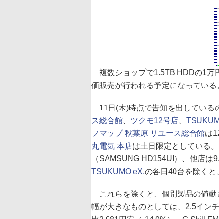
複数ショップで1.5TB HDDの
価販売が行われる予定になっている
11日(木)時点で告知を出している
ス総合館
、
ツクモ12号店
、
TSUKUM
フマップ 秋葉原 リユース総合館
は1
丸電気 本店
は土日限定としている。
（SAMSUNG HD154UI）、他
TSUKUMO eX.
の各日40台を除く
これらを除くと、個別製品の値動き
幅が大きなものとしては、2.5インチSS