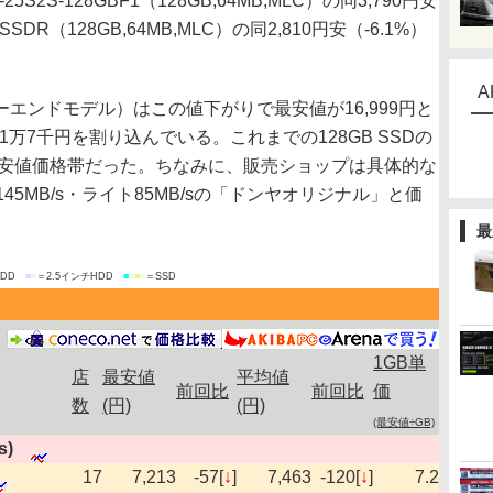
M-25S2S-128GBF1（128GB,64MB,MLC）の同3,790円安
25SSDR（128GB,64MB,MLC）の同2,810円安（-6.1%）
A
ローエンドモデル）はこの値下がりで最安値が16,999円と
1万7千円を割り込んでいる。これまでの128GB SSDの
最安値価格帯だった。ちなみに、販売ショップは具体的な
5MB/s・ライト85MB/sの「ドンヤオリジナル」と価
最
HDD
■
■
＝2.5インチHDD
■
■
■
■
＝SSD
1GB単
店
最安値
平均値
前回比
前回比
価
数
(円)
(円)
(最安値÷GB)
s)
17
7,213
-57[
↓
]
7,463
-120[
↓
]
7.2