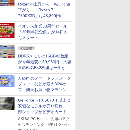
Ryzenが上昇から一転して値
下がり、「Ryzen 7
7700X3D」は45,800円に急
落し「Ryzen 7 7800X3D」
イオシス創業30周年セール
との価格逆転解消 [8月前半の
「30周年記念祭」が14日か
CPU価格]
らスタート
相場調査
DDR5メモリの16GB×2枚組
が今年最安の39,980円、大容
量の64GB×2枚組は一部が続
騰 [8月前半のメモリ価格]
Xiaomiのスマートフォン・タ
ブレットなどが最大30%オ
フ！楽天お買い物マラソン
GeForce RTX 5070 Ti以上は
安価なモデルが売り切れ。一
部ショップがビデオカードの
購入制限を実施したニュース
AKIBA PC Hotline! 先週のアク
が注目を集める
セスランキング 26年7月27日～