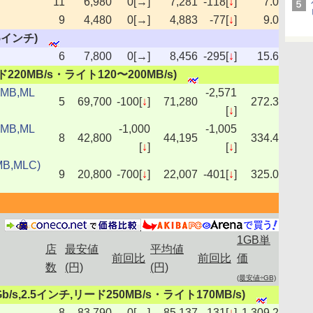
11
6,980
0[→]
7,281
-118[
↓
]
7.0
9
4,480
0[→]
4,883
-77[
↓
]
9.0
2.5インチ)
6
7,800
0[→]
8,456
-295[
↓
]
15.6
リード220MB/s・ライト120〜200MB/s)
8MB,ML
-2,571
5
69,700
-100[
↓
]
71,280
272.3
[
↓
]
8MB,ML
-1,000
-1,005
8
42,800
44,195
334.4
[
↓
]
[
↓
]
B,MLC)
9
20,800
-700[
↓
]
22,007
-401[
↓
]
325.0
1GB単
店
最安値
平均値
前回比
前回比
価
数
(円)
(円)
(最安値÷GB)
D,3Gb/s,2.5インチ,リード250MB/s・ライト170MB/s)
8
83,790
0[→]
85,137
-131[
↓
]
1,309.2