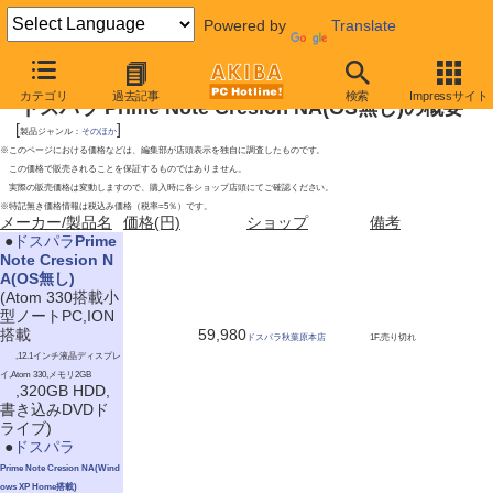
Powered by
Translate
2009年6月20日号
カテゴリ
過去記事
検索
Impressサイト
ドスパラ Prime Note Cresion NA(OS無し)の概要
[
]
製品ジャンル：
そのほか
※このページにおける価格などは、編集部が店頭表示を独自に調査したものです。
この価格で販売されることを保証するものではありません。
実際の販売価格は変動しますので、購入時に各ショップ店頭にてご確認ください。
※特記無き価格情報は税込み価格（税率=5％）です。
メーカー/製品名
価格(円)
ショップ
備考
|
●
ドスパラ
Prime
Note Cresion N
A(OS無し)
(Atom 330搭載小
型ノートPC,ION
搭載
59,980
ドスパラ秋葉原本店
1F,売り切れ
,12.1インチ液晶ディスプレ
イ,Atom 330,メモリ2GB
,320GB HDD,
書き込みDVDド
ライブ)
|
●
ドスパラ
Prime Note Cresion NA(Wind
ows XP Home搭載)