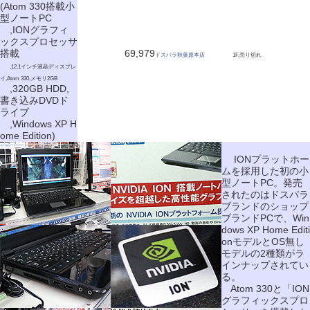
(Atom 330搭載小
型ノートPC
,IONグラフィ
ックスプロセッサ
搭載
69,979
ドスパラ秋葉原本店
1F,売り切れ
,12.1インチ液晶ディスプレ
イ,Atom 330,メモリ2GB
,320GB HDD,
書き込みDVDド
ライブ
,Windows XP H
ome Edition)
IONプラットホー
ムを採用した初の小
型ノートPC。発売
されたのはドスパラ
ブランドのショップ
ブランドPCで、Win
dows XP Home Editi
onモデルとOS無し
モデルの2種類がラ
インナップされてい
る。
Atom 330と「ION
グラフィックスプロ