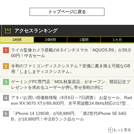
トップページに戻る
アクセスランキング
1時間
24時間
1週間
1カ月
ライカ監修カメラ搭載の6.5インチスマホ「AQUOS R9」が39,0
00円！中古セール
令和のファミコンディスクシステム？安価に書き換え可能なGB
用「しましまディスクシステム」
ゲーミングPC専門店「MDL秋葉原店」がオープン、開店記念プ
レゼントを求めるユーザーが押し寄せ長蛇の列に
アキバお買い得価格情報（8月6日～7日調査） お盆セール、Rad
eon RX 9070 XTが89,800円、水平周波数24.8kHz対応の17型モ
ニターが9,801円、暑さ指数連動セール ほか
「iPhone 14 128GB」が58,880円、「第2世代iPhone SE 64G
B」が18,880円！中古Bランク品セール
もっと見る