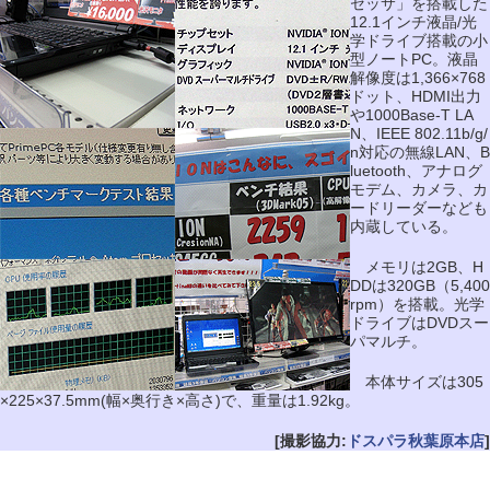
セッサ」を搭載した
12.1インチ液晶/光
学ドライブ搭載の小
型ノートPC。液晶
解像度は1,366×768
ドット、HDMI出力
や1000Base-T LA
N、IEEE 802.11b/g/
n対応の無線LAN、B
luetooth、アナログ
モデム、カメラ、カ
ードリーダーなども
内蔵している。
メモリは2GB、H
DDは320GB（5,400
rpm）を搭載。光学
ドライブはDVDスー
パマルチ。
本体サイズは305
×225×37.5mm(幅×奥行き×高さ)で、重量は1.92kg。
[撮影協力:
ドスパラ秋葉原本店
]