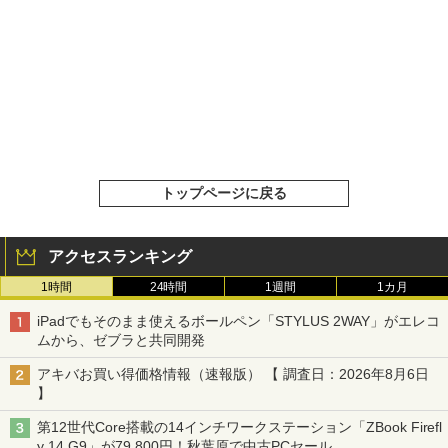
トップページに戻る
アクセスランキング
1時間
24時間
1週間
1カ月
iPadでもそのまま使えるボールペン「STYLUS 2WAY」がエレコ
ムから、ゼブラと共同開発
アキバお買い得価格情報（速報版） 【 調査日：2026年8月6日
】
第12世代Core搭載の14インチワークステーション「ZBook Firefl
y 14 G9」が79,800円！秋葉原で中古PCセール