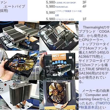
ァン
5,980
3F
T-ZONE. PC DIY SHOP
,ヒートパイプ
5,980
4F
TSUKUMO eX.
採用)
ソフマップ 秋葉原 リユース総
5,980
合館
5,980
1F
ツクモパソコン本店II
Thermalrightのサ
ブブランド「COGA
GE」から発売され
たCPUクーラー。
トップフロータイ
プで14cmファンを
備えたMST-140(LG
A1366/775用)と、
サイドフロータイプ
で12cmファンを備
えたTRUE SPIRIT(L
GA1366用)の2モデ
ルが発売されてい
る。
メーカー名の由来
は「Computer and
Gaming Gearからと
ったもの」(
TWOTO
P秋葉原本店
)とい