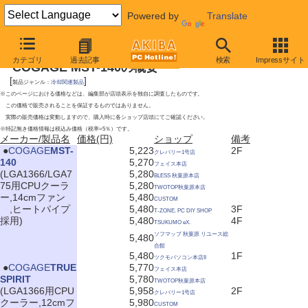
Powered by
Translate
2009年6月20日号
カテゴリ
過去記事
検索
Impressサイト
COGAGE MST-140の概要
[
]
製品ジャンル：
冷却関連製品
※このページにおける価格などは、編集部が店頭表示を独自に調査したものです。
この価格で販売されることを保証するものではありません。
実際の販売価格は変動しますので、購入時に各ショップ店頭にてご確認ください。
※特記無き価格情報は税込み価格（税率=5％）です。
メーカー/製品名
価格(円)
ショップ
備考
|
●
COGAGE
MST-
5,223
2F
クレバリー1号店
140
5,270
フェイス本店
(LGA1366/LGA7
5,280
BLESS 秋葉原本店
75用CPUクーラ
5,280
TWOTOP秋葉原本店
ー,14cmファン
5,480
CUSTOM
,ヒートパイプ
5,480
3F
T-ZONE. PC DIY SHOP
採用)
5,480
4F
TSUKUMO eX.
ソフマップ 秋葉原 リユース総
5,480
合館
5,480
1F
ツクモパソコン本店II
|
●
COGAGE
TRUE
5,770
フェイス本店
SPIRIT
5,780
TWOTOP秋葉原本店
(LGA1366用CPU
5,958
2F
クレバリー1号店
クーラー,12cmフ
5,980
CUSTOM