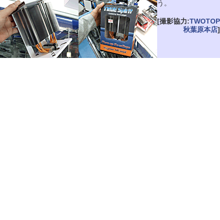
う。
[撮影協力:
TWOTOP
秋葉原本店
]