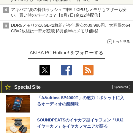
アキバに“夏の特価ラッシュ”到来！CPUもメモリもマザーも安
い、買い時のパーツは？【8月7日(金)22時配信】
DDR5メモリの16GB×2枚組が今年最安の39,980円、大容量の64
GB×2枚組は一部が続騰 [8月前半のメモリ価格]
もっと見る
AKIBA PC Hotline! をフォローする
Special Site
「A&ultima SP4000T」の魅力！ポケットに入
るオーディオの醍醐味
SOUNDPEATSのイヤカフ型イヤフォン「UU2
イヤーカフ」をイヤカフマニアが語る