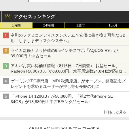
アクセスランキング
1時間
24時間
1週間
1カ月
令和のファミコンディスクシステム？安価に書き換え可能なGB
用「しましまディスクシステム」
ライカ監修カメラ搭載の6.5インチスマホ「AQUOS R9」が
39,000円！中古セール
アキバお買い得価格情報（8月6日～7日調査） お盆セール、
Radeon RX 9070 XTが89,800円、水平周波数24.8kHz対応の17
型モニターが9,801円、暑さ指数連動セール ほか
ゲーミングPC専門店「MDL秋葉原店」がオープン、開店記念プ
レゼントを求めるユーザーが押し寄せ長蛇の列に
「iPhone 14 128GB」が58,880円、「第2世代iPhone SE
64GB」が18,880円！中古Bランク品セール
もっと見る
AKIBA PC Hotline! をフォローする