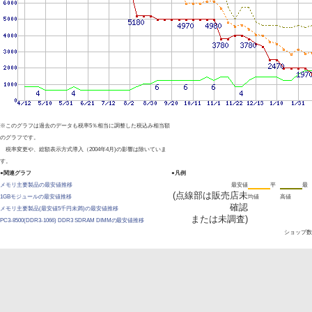
※このグラフは過去のデータも税率5％相当に調整した税込み相当額
のグラフです。
税率変更や、総額表示方式導入（2004年4月)の影響は除いていま
す。
●関連グラフ
●凡例
メモリ主要製品の最安値推移
最安値
平
最
(点線部は販売店未
1GBモジュールの最安値推移
均値
高値
確認
メモリ主要製品(最安値5千円未満)の最安値推移
または未調査)
PC3-8500(DDR3-1066) DDR3 SDRAM DIMMの最安値推移
ショップ数