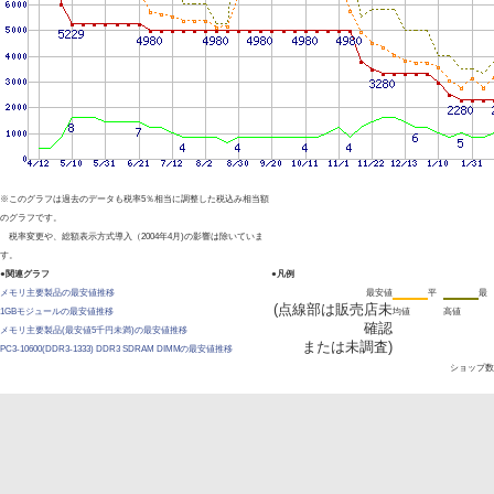
※このグラフは過去のデータも税率5％相当に調整した税込み相当額
のグラフです。
税率変更や、総額表示方式導入（2004年4月)の影響は除いていま
す。
●関連グラフ
●凡例
メモリ主要製品の最安値推移
最安値
平
最
(点線部は販売店未
1GBモジュールの最安値推移
均値
高値
確認
メモリ主要製品(最安値5千円未満)の最安値推移
または未調査)
PC3-10600(DDR3-1333) DDR3 SDRAM DIMMの最安値推移
ショップ数