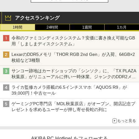
アクセスランキング
1時間
24時間
1週間
1カ月
令和のファミコンディスクシステム？安価に書き換え可能なGB
用「しましまディスクシステム」
LexarのDDR5メモリ「THOR RGB 2nd Gen」が入荷、64GB×2
枚組など3種類
サンコー跡地はカードショップの「シンソク」に、「TX PLAZA
秋葉原」がリニューアルに伴い一時休業、ジャンクのDDR2メモ
リが100円で販売など～ 最近の秋葉原 ～
ライカ監修カメラ搭載の6.5インチスマホ「AQUOS R9」が
39,000円！中古セール
ゲーミングPC専門店「MDL秋葉原店」がオープン、開店記念プ
レゼントを求めるユーザーが押し寄せ長蛇の列に
もっと見る
AKIBA PC Hotline! をフォローする