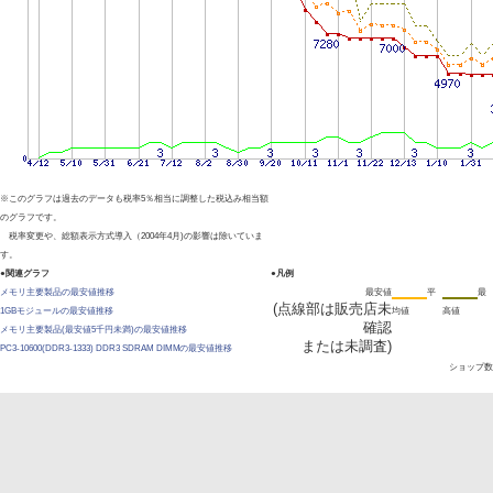
※このグラフは過去のデータも税率5％相当に調整した税込み相当額
のグラフです。
税率変更や、総額表示方式導入（2004年4月)の影響は除いていま
す。
●関連グラフ
●凡例
メモリ主要製品の最安値推移
最安値
平
最
(点線部は販売店未
1GBモジュールの最安値推移
均値
高値
確認
メモリ主要製品(最安値5千円未満)の最安値推移
または未調査)
PC3-10600(DDR3-1333) DDR3 SDRAM DIMMの最安値推移
ショップ数