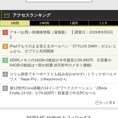
アクセスランキング
1時間
24時間
1週間
1カ月
アキバお買い得価格情報（速報版） 【 調査日：2026年8月6日
】
iPadでもそのまま使えるボールペン「STYLUS 2WAY」がエレコ
ムから、ゼブラと共同開発
DDR5メモリの16GB×2枚組が今年最安の39,980円、大容量の
64GB×2枚組は一部が続騰 [8月前半のメモリ価格]
スリム形状でキーボードとも組み合わせやすいトラックボールマ
ウス「Nape Pro」がKeychronから
第12世代Core搭載の14インチワークステーション「ZBook
Firefly 14 G9」が79,800円！秋葉原で中古PCセール
もっと見る
AKIBA PC Hotline! をフォローする