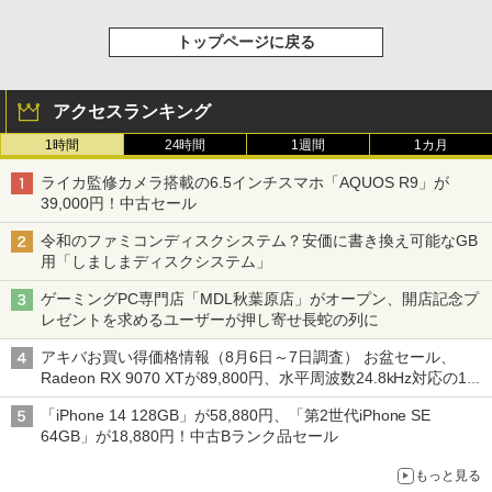
トップページに戻る
アクセスランキング
1時間
24時間
1週間
1カ月
ライカ監修カメラ搭載の6.5インチスマホ「AQUOS R9」が
39,000円！中古セール
令和のファミコンディスクシステム？安価に書き換え可能なGB
用「しましまディスクシステム」
ゲーミングPC専門店「MDL秋葉原店」がオープン、開店記念プ
レゼントを求めるユーザーが押し寄せ長蛇の列に
アキバお買い得価格情報（8月6日～7日調査） お盆セール、
Radeon RX 9070 XTが89,800円、水平周波数24.8kHz対応の17
型モニターが9,801円、暑さ指数連動セール ほか
「iPhone 14 128GB」が58,880円、「第2世代iPhone SE
64GB」が18,880円！中古Bランク品セール
もっと見る