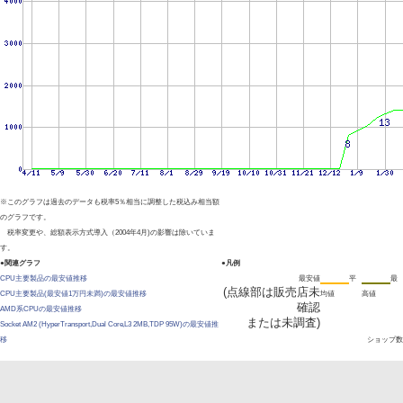
※このグラフは過去のデータも税率5％相当に調整した税込み相当額
のグラフです。
税率変更や、総額表示方式導入（2004年4月)の影響は除いていま
す。
●関連グラフ
●凡例
CPU主要製品の最安値推移
最安値
平
最
(点線部は販売店未
CPU主要製品(最安値1万円未満)の最安値推移
均値
高値
確認
AMD系CPUの最安値推移
または未調査)
Socket AM2 (HyperTransport,Dual Core,L3 2MB,TDP 95W)の最安値推
移
ショップ数