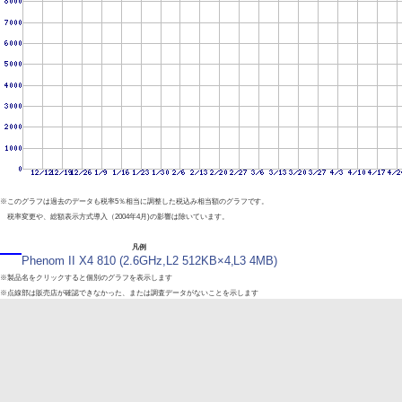
※このグラフは過去のデータも税率5％相当に調整した税込み相当額のグラフです。
税率変更や、総額表示方式導入（2004年4月)の影響は除いています。
凡例
Phenom II X4 810 (2.6GHz,L2 512KB×4,L3 4MB)
※製品名をクリックすると個別のグラフを表示します
※点線部は販売店が確認できなかった、または調査データがないことを示します