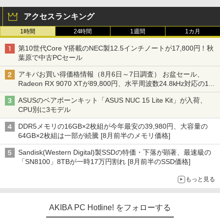
アクセスランキング
1時間
24時間
1週間
1カ月
第10世代Core Y搭載のNEC製12.5インチノートが17,800円！秋
葉原で中古PCセール
アキバお買い得価格情報（8月6日～7日調査） お盆セール、
Radeon RX 9070 XTが89,800円、水平周波数24.8kHz対応の17
型モニターが9,801円、暑さ指数連動セール ほか
ASUSのベアボーンキット「ASUS NUC 15 Lite Kit」が入荷、
CPU別に3モデル
DDR5メモリの16GB×2枚組が今年最安の39,980円、大容量の
64GB×2枚組は一部が続騰 [8月前半のメモリ価格]
Sandisk(Western Digital)製SSDの特価・下落が顕著、最速級の
「SN8100」8TBが一時17万円割れ [8月前半のSSD価格]
もっと見る
AKIBA PC Hotline! をフォローする