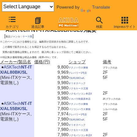
Powered by
Translate
2009年6月27日号
カテゴリ
過去記事
検索
Impressサイト
ASKTech NT-ITX/AL80BK/SLの概要
[
]
製品ジャンル：
ケース類
※このページにおける価格などは、編集部が店頭表示を独自に調査したものです。
この価格で販売されることを保証するものではありません。
実際の販売価格は変動しますので、購入時に各ショップ店頭にてご確認ください。
※特記無き価格情報は税込み価格（税率=5％）です。
メーカー/製品名
価格(円)
ショップ
備考
|
●
ASKTech
NT-IT
9,800
テクノハウス東映
ブラックのみ
X/AL80BK/SL
9,969
2F
クレバリー1号店
(Mini-ITXケース,
9,980
5F
TSUKUMO eX.
電源無し)
9,980
オリオスペック
9,980
ツクモケース王国
9,980
2F
ツクモパソコン本店II
9,980
ドスパラ秋葉原本店
2F,ブラックのみ
|
●
ASKTech
NT-IT
7,800
テクノハウス東映
ブラックのみ
X/AL55BK/SL
7,800
パソコンハウス東映
シルバーのみ
(Mini-ITXケース,
7,974
2F
クレバリー1号店
電源無し)
7,980
5F
TSUKUMO eX.
7,980
オリオスペック
7,980
ツクモケース王国
7,980
2F
ツクモパソコン本店II