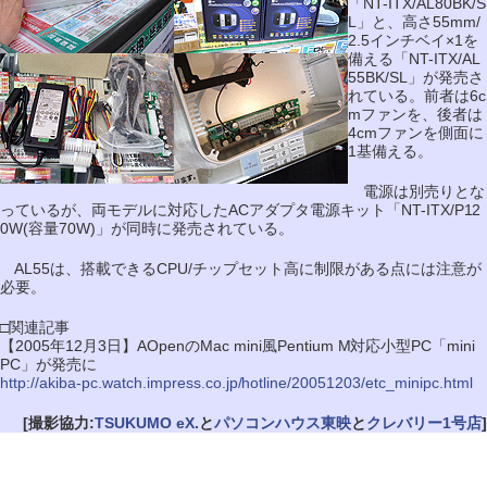
「NT-ITX/AL80BK/S
L」と、高さ55mm/
2.5インチベイ×1を
備える「NT-ITX/AL
55BK/SL」が発売さ
れている。前者は6c
mファンを、後者は
4cmファンを側面に
1基備える。
電源は別売りとな
っているが、両モデルに対応したACアダプタ電源キット「NT-ITX/P12
0W(容量70W)」が同時に発売されている。
AL55は、搭載できるCPU/チップセット高に制限がある点には注意が
必要。
□関連記事
【2005年12月3日】AOpenのMac mini風Pentium M対応小型PC「mini
PC」が発売に
http://akiba-pc.watch.impress.co.jp/hotline/20051203/etc_minipc.html
[撮影協力:
TSUKUMO eX.
と
パソコンハウス東映
と
クレバリー1号店
]