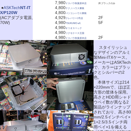
7,980
ドスパラ秋葉原本店
2F,ブラックのみ
|
●
ASKTech
NT-IT
4,800
テクノハウス東映
X/P120W
4,800
パソコンハウス東映
(ACアダプタ電源,
4,929
2F
クレバリー1号店
70W)
4,980
5F
TSUKUMO eX.
4,980
オリオスペック
4,980
ツクモケース王国
4,980
2F
ドスパラ秋葉原本店
スタイリッシュ
なデザインのアルミ
製Mini-ITXケース。
メーカーはASKTech
で、カラーはブラッ
クとシルバーの2
色。
本体サイズは214
×220mmで、ほぼ正
方形の筐体を採用。
高さとHDD用シャド
ウベイ数が異なる2
製品がラインナップ
されており、高さ80
mm/2.5インチベイ×
1+2.5/3.5インチ両
用ベイ×1を備える