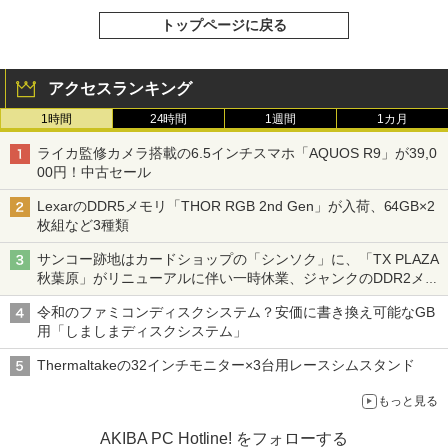
トップページに戻る
アクセスランキング
1時間
24時間
1週間
1カ月
ライカ監修カメラ搭載の6.5インチスマホ「AQUOS R9」が39,0
00円！中古セール
LexarのDDR5メモリ「THOR RGB 2nd Gen」が入荷、64GB×2
枚組など3種類
サンコー跡地はカードショップの「シンソク」に、「TX PLAZA
秋葉原」がリニューアルに伴い一時休業、ジャンクのDDR2メモ
リが100円で販売など～ 最近の秋葉原 ～
令和のファミコンディスクシステム？安価に書き換え可能なGB
用「しましまディスクシステム」
Thermaltakeの32インチモニター×3台用レースシムスタンド
もっと見る
AKIBA PC Hotline! をフォローする