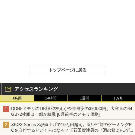
トップページに戻る
アクセスランキング
1時間
24時間
1週間
1カ月
DDR5メモリの16GB×2枚組が今年最安の39,980円、大容量の64
GB×2枚組は一部が続騰 [8月前半のメモリ価格]
XBOX Series Xが値上げで10万円超え。近い性能のゲーミングP
Cを自作するといくらになる？【石田賀津男の『酒の肴にPCゲ