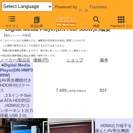
Powered by
Translate
2009年6月27日号
カテゴリ
過去記事
検索
Impressサイト
Digital Media Player(DN-HMP388W)の概要
[
]
製品ジャンル：
AV機器
※このページにおける価格などは、編集部が店頭表示を独自に調査したものです。
この価格で販売されることを保証するものではありません。
実際の販売価格は変動しますので、購入時に各ショップ店頭にてご確認ください。
※特記無き価格情報は税込み価格（税率=5％）です。
メーカー/製品名
価格(円)
ショップ
備考
|
●
Digital Media
Player(DN-HMP3
88W)
(AV再生機能付き
HDD外付けケー
ス
7,489
B1F
上海問屋 秋葉原店
,3.5インチSeri
al ATA-HDD対応
,HDMI出力/コ
ンポーネント出力
搭載,USB 2.0)
HDMI出力端子を
備えたAV再生機能