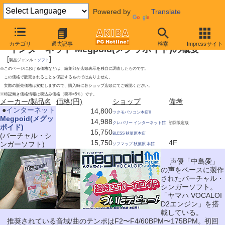
Powered by
Translate
2009年6月27日号
カテゴリ
過去記事
検索
Impressサイト
インターネット Megpoid(メグッポイド)の概要
[
]
製品ジャンル：
ソフト
※このページにおける価格などは、編集部が店頭表示を独自に調査したものです。
この価格で販売されることを保証するものではありません。
実際の販売価格は変動しますので、購入時に各ショップ店頭にてご確認ください。
※特記無き価格情報は税込み価格（税率=5％）です。
メーカー/製品名
価格(円)
ショップ
備考
|
●
インターネット
14,800
ツクモパソコン本店II
Megpoid(メグッ
14,988
クレバリー インターネット館
初回限定版
ポイド)
15,750
BLESS 秋葉原本店
(バーチャル・シ
15,750
4F
ンガーソフト)
ソフマップ 秋葉原 本館
声優「中島愛」
の声をベースに製作
されたバーチャル・
シンガーソフト。
「ヤマハ VOCALOI
D2エンジン」を搭
載している。
推奨されている音域/曲のテンポはF2〜F4/60BPM〜175BPM。初回