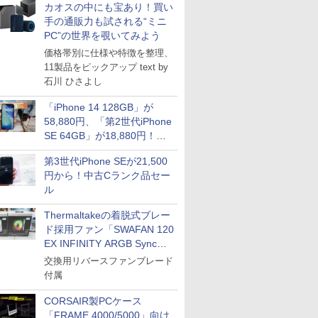
カオスの中にも宝あり！買い
ス
Comic curea
手の通販力も試される“ミニ
impress QuickBooks
PC”の世界を覗いてみよう
価格帯別に仕様や特徴を整理、
PUBFUN
11製品をピックアップ text by
パブファンセルフ
石川 ひさよし
IPGネットワーク
「iPhone 14 128GB」が
TシャツPOD pTa.shop
58,880円、「第2世代iPhone
カスタム写真集POD fabli
SE 64GB」が18,880円！中
ve
古Bランク品セール
Impress Group Publication Informa
第3世代iPhone SEが21,500
tion
円から！中古Cランク品セー
ル
Thermaltakeの着脱式ブレー
ド採用ファン「SWAFAN 120
EX INFINITY ARGB Sync」
に単品パッケージ
交換用リバースファンブレード
付属
CORSAIR製PCケース
「FRAME 4000/5000」向け