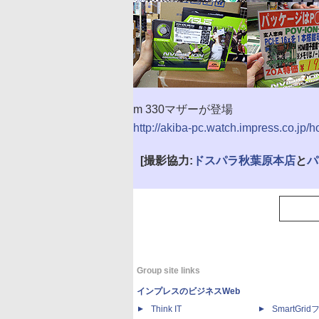
m 330マザーが登場
http://akiba-pc.watch.impress.co.jp/
[撮影協力:
ドスパラ秋葉原本店
と
パ
Group site links
インプレスのビジネスWeb
Think IT
SmartGri