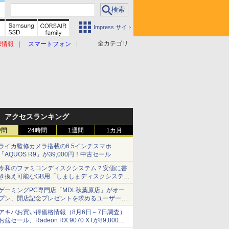
Impress サイト
全カテゴリ
原情報
スマートフォン
アクセスランキング
時間
24時間
1週間
1カ月
ライカ監修カメラ搭載の6.5インチスマホ
「AQUOS R9」が39,000円！中古セール
令和のファミコンディスクシステム？安価に書
き換え可能なGB用「しましまディスクシステ
ム」
ゲーミングPC専門店「MDL秋葉原店」がオー
プン、開店記念プレゼントを求めるユーザーが
押し寄せ長蛇の列に
アキバお買い得価格情報（8月6日～7日調査）
お盆セール、Radeon RX 9070 XTが89,800
円、水平周波数24.8kHz対応の17型モニターが