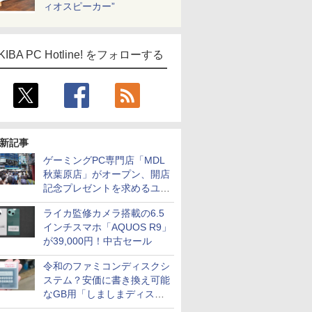
ィオスピーカー”
KIBA PC Hotline! をフォローする
新記事
ゲーミングPC専門店「MDL
秋葉原店」がオープン、開店
記念プレゼントを求めるユー
ザーが押し寄せ長蛇の列に
ライカ監修カメラ搭載の6.5
インチスマホ「AQUOS R9」
が39,000円！中古セール
令和のファミコンディスクシ
ステム？安価に書き換え可能
ICE
なGB用「しましまディスク
天海社
システム」