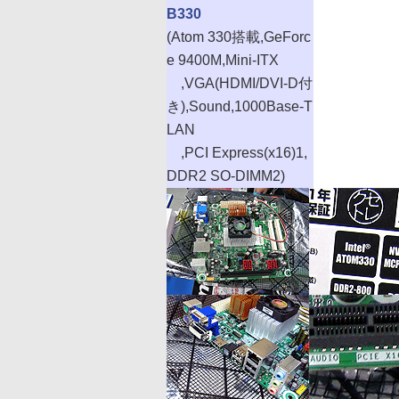
B330
(Atom 330搭載,GeForc
e 9400M,Mini-ITX
,VGA(HDMI/DVI-D付
き),Sound,1000Base-T
LAN
,PCI Express(x16)1,
DDR2 SO-DIMM2)