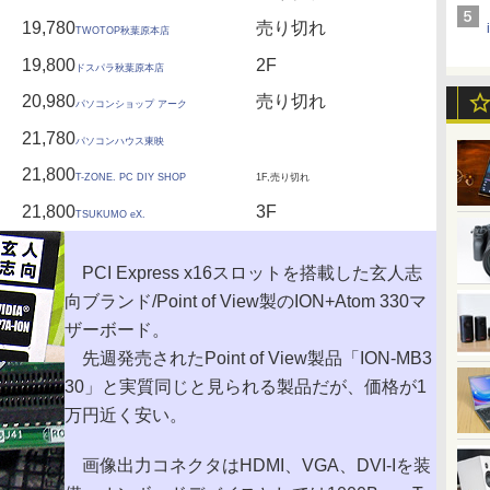
19,780
売り切れ
TWOTOP秋葉原本店
19,800
2F
ドスパラ秋葉原本店
20,980
売り切れ
パソコンショップ アーク
21,780
パソコンハウス東映
21,800
T-ZONE. PC DIY SHOP
1F,売り切れ
21,800
3F
TSUKUMO eX.
PCI Express x16スロットを搭載した玄人志
向ブランド/Point of View製のION+Atom 330マ
ザーボード。
先週発売されたPoint of View製品「ION-MB3
30」と実質同じと見られる製品だが、価格が1
万円近く安い。
画像出力コネクタはHDMI、VGA、DVI-Iを装