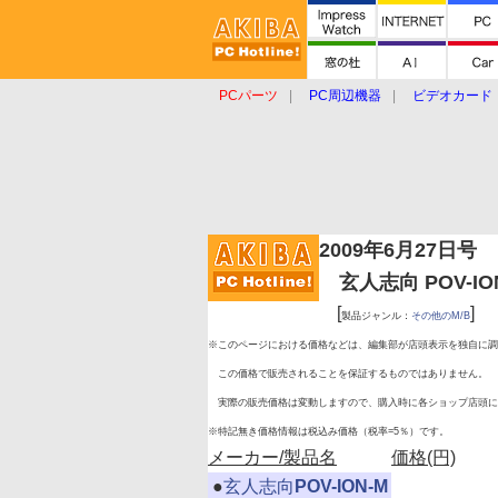
PCパーツ
PC周辺機器
ビデオカード
タブレット
おもしろグッズ
ショップ
2009年6月27日号
玄人志向 POV-IO
[
]
製品ジャンル：
その他のM/B
※このページにおける価格などは、編集部が店頭表示を独自に調
この価格で販売されることを保証するものではありません。
実際の販売価格は変動しますので、購入時に各ショップ店頭に
※特記無き価格情報は税込み価格（税率=5％）です。
メーカー/製品名
価格(円)
|
●
玄人志向
POV-ION-M