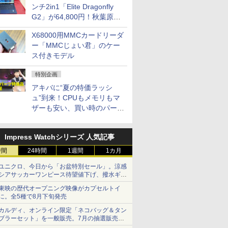
ンチ2in1「Elite Dragonfly
G2」が64,800円！秋葉原で
中古PCセール
X68000用MMCカードリーダ
ー「MMCじょい君」のケー
ス付きモデル
特別企画
アキバに“夏の特価ラッシ
ュ”到来！CPUもメモリもマ
ザーも安い、買い時のパーツ
は？【8月7日(金)22時配信】
Impress Watchシリーズ 人気記事
時間
24時間
1週間
1カ月
ユニクロ、今日から「お盆特別セール」。涼感
シアサッカーワンピース待望値下げ、撥水ギア
ショーツは1990円に
東映の歴代オープニング映像がカプセルトイ
に。全5種で8月下旬発売
カルディ、オンライン限定「ネコバッグ＆タン
ブラーセット」を一般販売。7月の抽選販売の
当選無効分