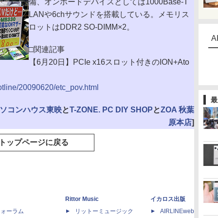
備、オンボードデバイスとしては1000Base-T
LANや6chサウンドを搭載している。メモリス
ロットはDDR2 SO-DIMM×2。
A
□関連記事
【6月20日】PCIe x16スロット付きのION+Ato
hotline/20090620/etc_pov.html
最
ソコンハウス東映
と
T-ZONE. PC DIY SHOP
と
ZOA 秋葉
原本店
]
トップページに戻る
Rittor Music
イカロス出版
dフォーラム
リットーミュージック
AIRLINEweb