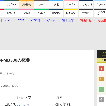
CPU
SSD
PC本体
ゲーム
電子工作
特価情報
秋葉
グルメ
イベント
価格動向
N-MB330の概要
1
査したものです。
てご確認ください。
ショップ
備考
19,770
売り切れ
フェイス本店