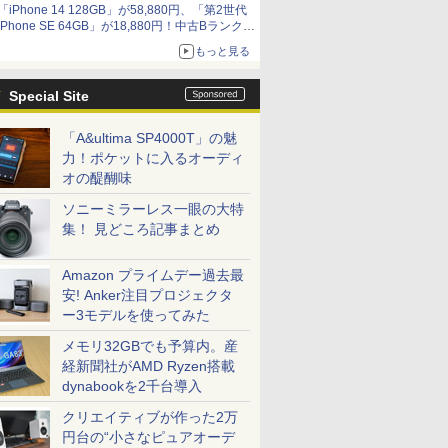
「iPhone 14 128GB」が58,880円、「第2世代
9,801円、暑さ指数連動セール ほか
iPhone SE 64GB」が18,880円！中古Bランク品
セール
もっと見る
Special Site
「A&ultima SP4000T」の魅
力！ポケットに入るオーディ
オの醍醐味
ソニーミラーレス一眼の大特
集！ 見どころ記事まとめ
Amazon プライムデー過去最
安! Anker注目プロジェクタ
ー3モデルを使ってみた
メモリ32GBでも予算内。産
経新聞社がAMD Ryzen搭載
dynabookを2千台導入
クリエイティブが作った2万
円台の“小さなピュアオーデ