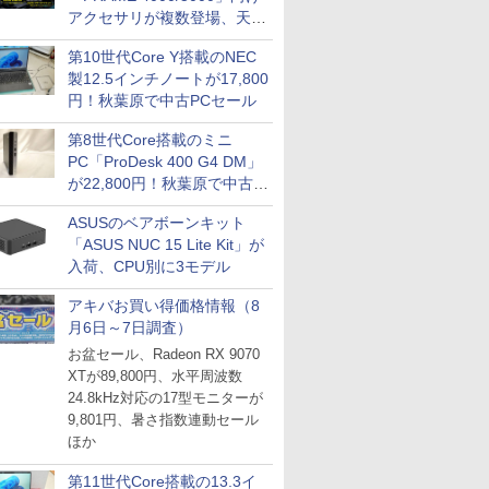
アクセサリが複数登場、天然
木製パネルや背面コネクタ対
第10世代Core Y搭載のNEC
応トレイなど
製12.5インチノートが17,800
円！秋葉原で中古PCセール
第8世代Core搭載のミニ
PC「ProDesk 400 G4 DM」
が22,800円！秋葉原で中古
PCセール
ASUSのベアボーンキット
「ASUS NUC 15 Lite Kit」が
入荷、CPU別に3モデル
アキバお買い得価格情報（8
月6日～7日調査）
お盆セール、Radeon RX 9070
XTが89,800円、水平周波数
24.8kHz対応の17型モニターが
9,801円、暑さ指数連動セール
ほか
第11世代Core搭載の13.3イ