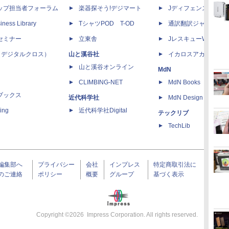
ップ担当者フォーラム
楽器探そう!デジマート
Jディフェンスニュー
iness Library
TシャツPOD T-OD
通訳翻訳ジャーナル
セミナー
立東舎
JレスキューWeb
 X（デジタルクロス）
山と溪谷社
イカロスアカデミー
山と溪谷オンライン
MdN
CLIMBING-NET
MdN Books
ブックス
近代科学社
MdN Design Interacti
ing
近代科学社Digital
テックリブ
TechLib
編集部へ
プライバシー
会社
インプレス
特定商取引法に
のご連絡
ポリシー
概要
グループ
基づく表示
Copyright ©
2026
Impress Corporation. All rights reserved.