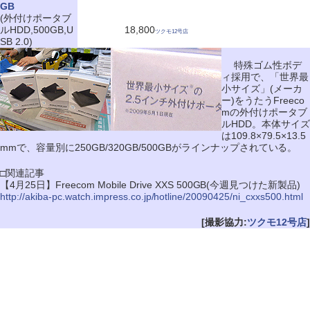
GB
(外付けポータブ
ルHDD,500GB,U
18,800
ツクモ12号店
SB 2.0)
特殊ゴム性ボデ
ィ採用で、「世界最
小サイズ」(メーカ
ー)をうたうFreeco
mの外付けポータブ
ルHDD。本体サイズ
は109.8×79.5×13.5
mmで、容量別に250GB/320GB/500GBがラインナップされている。
□関連記事
【4月25日】Freecom Mobile Drive XXS 500GB(今週見つけた新製品)
http://akiba-pc.watch.impress.co.jp/hotline/20090425/ni_cxxs500.html
[撮影協力:
ツクモ12号店
]