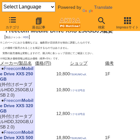
Powered by
Translate
2009年6月27日号
カテゴリ
過去記事
検索
Impressサイト
Freecom Mobile Drive XXS 250GBの概要
[
]
製品ジャンル：
HDD
※このページにおける価格などは、編集部が店頭表示を独自に調査したものです。
この価格で販売されることを保証するものではありません。
実際の販売価格は変動しますので、購入時に各ショップ店頭にてご確認ください。
※特記無き価格情報は税込み価格（税率=5％）です。
メーカー/製品名
価格(円)
ショップ
備考
|
●
Freecom
Mobil
e Drive XXS 250
10,800
1F
TSUKUMO eX.
GB
(外付けポータブ
ルHDD,250GB,U
10,800
ツクモ12号店
SB 2.0)
|
●
Freecom
Mobil
e Drive XXS 320
GB
12,800
ツクモ12号店
(外付けポータブ
ルHDD,320GB,U
SB 2.0)
|
●
Freecom
Mobil
e Drive XXS 500
18,800
1F
TSUKUMO eX.