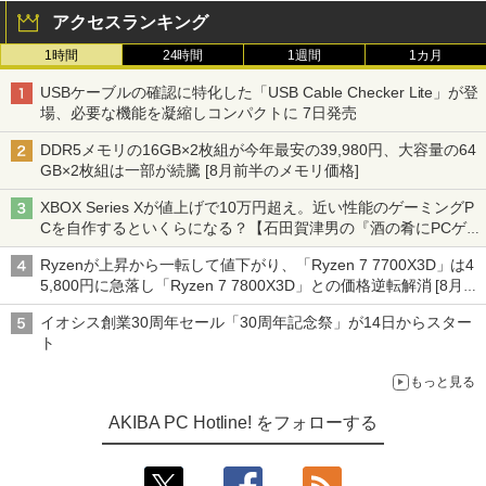
アクセスランキング
1時間
24時間
1週間
1カ月
USBケーブルの確認に特化した「USB Cable Checker Lite」が登
場、必要な機能を凝縮しコンパクトに 7日発売
DDR5メモリの16GB×2枚組が今年最安の39,980円、大容量の64
GB×2枚組は一部が続騰 [8月前半のメモリ価格]
XBOX Series Xが値上げで10万円超え。近い性能のゲーミングP
Cを自作するといくらになる？【石田賀津男の『酒の肴にPCゲ
ーム』】
Ryzenが上昇から一転して値下がり、「Ryzen 7 7700X3D」は4
5,800円に急落し「Ryzen 7 7800X3D」との価格逆転解消 [8月前
半のCPU価格]
イオシス創業30周年セール「30周年記念祭」が14日からスター
ト
もっと見る
AKIBA PC Hotline! をフォローする