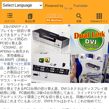
Powered by
Translate
【 2009年7月11日号 】
カテゴリ
過去記事
検索
Impressサイト
DVIデュアルディスプレイ対応のPC切り替え器が発売
2台のDVIディス
プレイを一括切り替
えできるデュアルデ
ィスプレイ対応の
PC切り替え器
「CS1642」が
ATENから発売され
た。実売価格は
44,800円（詳細は
「
今週見つけた新製
品
」参照のこと）。
この製品は2つの
ディスプレイとUSB
マウス・キーボー
ド、サウンドを一括
切り替えできるPC2台用の切り替え器。DVIコネクタはディスプレイ接
続用に2個、PC接続用に2個×2台分用意してあり、スイッチ1つでデュ
アルディスプレイ環境ごとPCを切り替えられる。同種のVGAコネクタ
品はこれまでにもあったが、DVIモデルはおそらくこれが始めてだ。