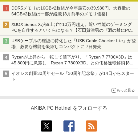
DDR5メモリの16GB×2枚組が今年最安の39,980円、大容量の
64GB×2枚組は一部が続騰 [8月前半のメモリ価格]
XBOX Series Xが値上げで10万円超え。近い性能のゲーミング
PCを自作するといくらになる？【石田賀津男の『酒の肴にPCゲ
ーム』】
USBケーブルの確認に特化した「USB Cable Checker Lite」が登
場、必要な機能を凝縮しコンパクトに 7日発売
Ryzenが上昇から一転して値下がり、「Ryzen 7 7700X3D」は
45,800円に急落し「Ryzen 7 7800X3D」との価格逆転解消 [8月
前半のCPU価格]
イオシス創業30周年セール「30周年記念祭」が14日からスター
ト
もっと見る
AKIBA PC Hotline! をフォローする