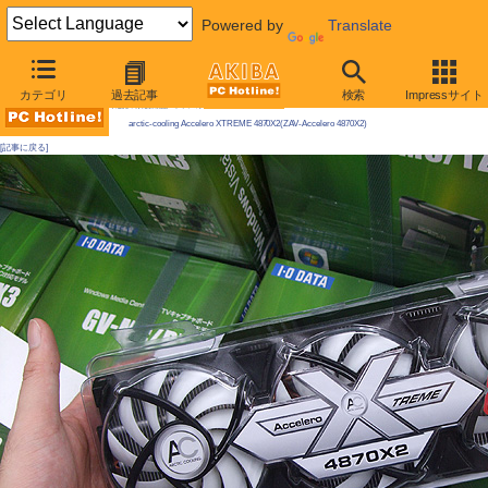
Powered by
Translate
AKIBA PC Hotline! 2009年7月11日号
カテゴリ
過去記事
検索
Impressサイト
今週見つけた新製品：ファン/冷却関連製品
arctic-cooling Accelero XTREME 4870X2(ZAV-Accelero 4870X2)
[記事に戻る]