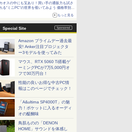
カオスの中にも宝あり！買い手の通販力も試さ
9,801円、暑さ指数連動セール ほか
れる“ミニPC”の世界を覗いてみよう 価格帯別に
仕様や特徴を整理、11製品をピックアップ text
もっと見る
by 石川 ひさよし
Special Site
Amazon プライムデー過去最
安! Anker注目プロジェクタ
ー3モデルを使ってみた
マウス、RTX 5060 Ti搭載ゲ
ーミングPCが7万5,000円オ
フで30万円台！
性能の良いお得な中古PC情
報はこのページでチェック！
「A&ultima SP4000T」の魅
力！ポケットに入るオーディ
オの醍醐味
鳥肌ものの「DENON
HOME」サウンドを体感し