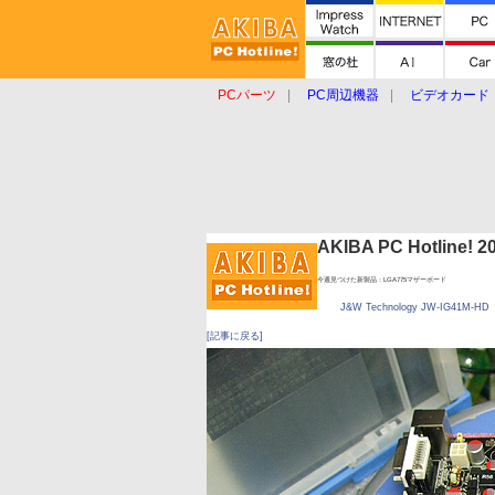
PCパーツ
PC周辺機器
ビデオカード
タブレット
おもしろグッズ
ショップ
AKIBA PC Hotline!
今週見つけた新製品：LGA775マザーボード
J&W Technology JW-IG41M-HD
[記事に戻る]