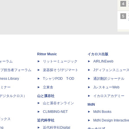
Rittor Music
イカロス出版
dフォーラム
リットーミュージック
AIRLINEweb
ップ担当者フォーラム
楽器探そう!デジマート
Jディフェンスニュー
ness Library
TシャツPOD T-OD
通訳翻訳ジャーナル
セミナー
立東舎
JレスキューWeb
 X（デジタルクロス）
山と溪谷社
イカロスアカデミー
山と溪谷オンライン
MdN
CLIMBING-NET
MdN Books
ブックス
近代科学社
MdN Design Interactiv
ing
近代科学社Digital