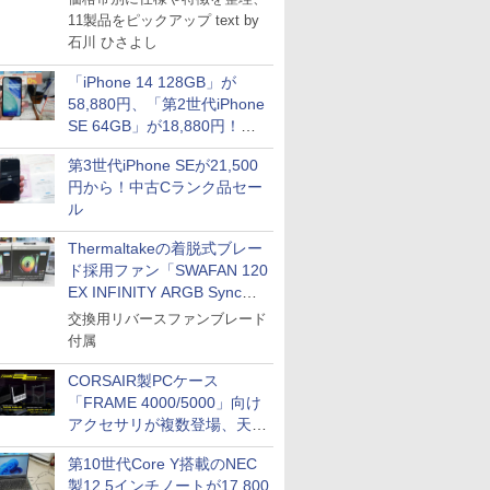
11製品をピックアップ text by
石川 ひさよし
「iPhone 14 128GB」が
58,880円、「第2世代iPhone
SE 64GB」が18,880円！中
古Bランク品セール
第3世代iPhone SEが21,500
円から！中古Cランク品セー
ル
Thermaltakeの着脱式ブレー
ド採用ファン「SWAFAN 120
EX INFINITY ARGB Sync」
に単品パッケージ
交換用リバースファンブレード
付属
CORSAIR製PCケース
「FRAME 4000/5000」向け
アクセサリが複数登場、天然
木製パネルや背面コネクタ対
第10世代Core Y搭載のNEC
応トレイなど
製12.5インチノートが17,800