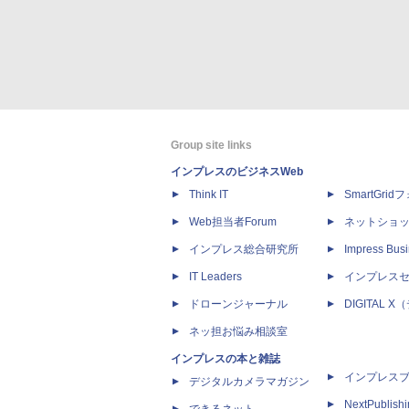
Group site links
インプレスのビジネスWeb
Think IT
SmartGri
Web担当者Forum
ネットショ
インプレス総合研究所
Impress Busi
IT Leaders
インプレス
ドローンジャーナル
DIGITAL
ネッ担お悩み相談室
インプレスの本と雑誌
インプレス
デジタルカメラマガジン
NextPublish