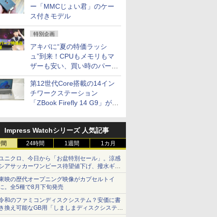
ー「MMCじょい君」のケー
ス付きモデル
特別企画
アキバに“夏の特価ラッシ
ュ”到来！CPUもメモリもマ
ザーも安い、買い時のパーツ
は？【8月7日(金)22時配信】
第12世代Core搭載の14イン
チワークステーション
「ZBook Firefly 14 G9」が
79,800円！秋葉原で中古PC
セール
Impress Watchシリーズ 人気記事
時間
24時間
1週間
1カ月
ユニクロ、今日から「お盆特別セール」。涼感
シアサッカーワンピース待望値下げ、撥水ギア
ショーツは1990円に
東映の歴代オープニング映像がカプセルトイ
に。全5種で8月下旬発売
令和のファミコンディスクシステム？安価に書
き換え可能なGB用「しましまディスクシステ
ム」