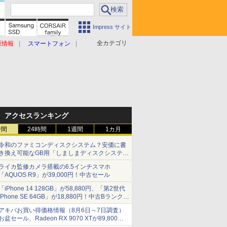
Impress サイト
全カテゴリ
原情報
スマートフォン
アクセスランキング
時間
24時間
1週間
1カ月
令和のファミコンディスクシステム？安価に書
き換え可能なGB用「しましまディスクシステ
ム」
ライカ監修カメラ搭載の6.5インチスマホ
「AQUOS R9」が39,000円！中古セール
「iPhone 14 128GB」が58,880円、「第2世代
iPhone SE 64GB」が18,880円！中古Bランク品
セール
アキバお買い得価格情報（8月6日～7日調査）
お盆セール、Radeon RX 9070 XTが89,800
円、水平周波数24.8kHz対応の17型モニターが