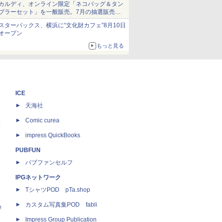
カルディ、オンライン限定「ネコバッグ＆タン
ブラーセット」を一般販売。7月の抽選販売の
当選無効分
スターバックス、横浜に“文化財カフェ”8月10日
オープン
もっと見る
ICE
天海社
ス
Comic curea
impress QuickBooks
PUBFUN
パブファンセルフ
IPGネットワーク
TシャツPOD pTa.shop
カスタム写真集POD fabli
e
Impress Group Publication