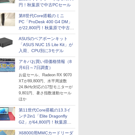
円！秋葉原で中古PCセール
第8世代Core搭載のミニ
PC「ProDesk 400 G4 DM」
が22,800円！秋葉原で中古
PCセール
ASUSのベアボーンキット
「ASUS NUC 15 Lite Kit」が
入荷、CPU別に3モデル
アキバお買い得価格情報（8
月6日～7日調査）
お盆セール、Radeon RX 9070
XTが89,800円、水平周波数
24.8kHz対応の17型モニターが
9,801円、暑さ指数連動セール
ほか
第11世代Core搭載の13.3イ
ンチ2in1「Elite Dragonfly
G2」が64,800円！秋葉原で
中古PCセール
X68000用MMCカードリーダ