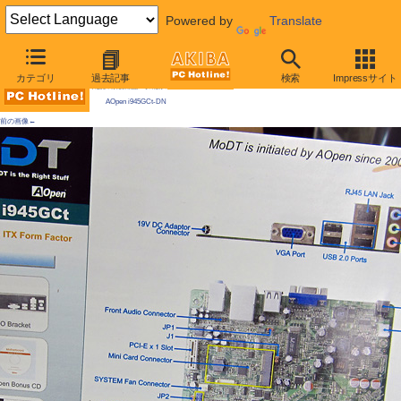
Powered by
Translate
AKIBA PC Hotline! 2009年7月18日号
カテゴリ
過去記事
検索
Impressサイト
今週見つけた新製品：そのほかのマザーボード
AOpen i945GCt-DN
前の画像←