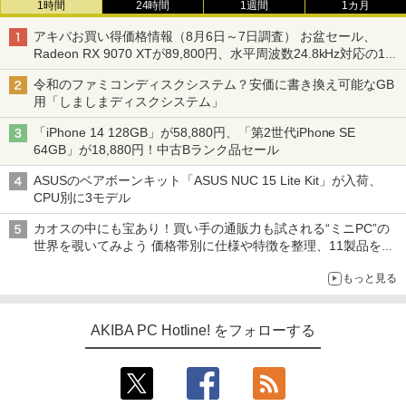
1時間
24時間
1週間
1カ月
アキバお買い得価格情報（8月6日～7日調査） お盆セール、
Radeon RX 9070 XTが89,800円、水平周波数24.8kHz対応の17
型モニターが9,801円、暑さ指数連動セール ほか
令和のファミコンディスクシステム？安価に書き換え可能なGB
用「しましまディスクシステム」
「iPhone 14 128GB」が58,880円、「第2世代iPhone SE
64GB」が18,880円！中古Bランク品セール
ASUSのベアボーンキット「ASUS NUC 15 Lite Kit」が入荷、
CPU別に3モデル
カオスの中にも宝あり！買い手の通販力も試される“ミニPC”の
世界を覗いてみよう 価格帯別に仕様や特徴を整理、11製品をピ
ックアップ text by 石川 ひさよし
もっと見る
AKIBA PC Hotline! をフォローする