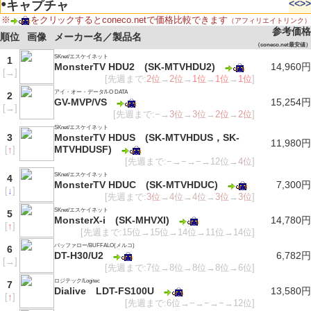
●
<<
>>
キャプチャ
※
をクリックするとconeco.netで価格比較できます
（アフィリエイトリンク）
参考価格
順位
画像
メーカー名／製品名
（coneco.net最安値）
SKnet/エスケイネット
1
MonsterTV HDU2 (SK-MTVHDU2)
14,960円
[
→
]
[先週まで:
2位
→
2位
→
1位
→
1位
→
1位
]
アイ・オー・データ/I-O DATA
2
GV-MVP/VS
15,254円
[
→
]
[先週まで:−→
3位
→
3位
→
2位
→
2位
]
SKnet/エスケイネット
3
MonsterTV HDUS (SK-MTVHDUS，SK-
11,980円
MTVHDUSF)
[
↑
]
[先週まで:−→−→−→12位→
4位
]
SKnet/エスケイネット
4
MonsterTV HDUC (SK-MTVHDUC)
7,300円
[
↓
]
[先週まで:
3位
→
4位
→
4位
→
3位
→
3位
]
SKnet/エスケイネット
5
MonsterX-i (SK-MHVXI)
14,780円
[
↑
]
[先週まで:15位→15位→14位→11位→14位]
バッファロー/BUFFALO(メルコ)
6
DT-H30/U2
6,782円
[
→
]
[先週まで:7位→8位→8位→8位→6位]
ロジテック/Logitec
7
Dialive LDT-FS100U
13,580円
[
↑
]
[先週まで:6位→−→−→−→12位]