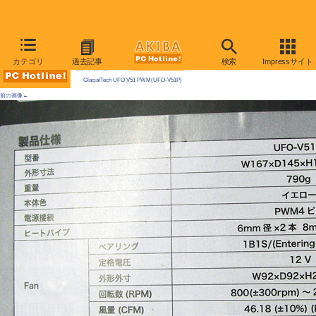
AKIBA PC Hotline! 2009年7月25日号
カテゴリ
過去記事
検索
Impressサイト
今週見つけた新製品：ファン/冷却関連製品
GlacialTech UFO V51 PWM(UFO-V51P)
前の画像←