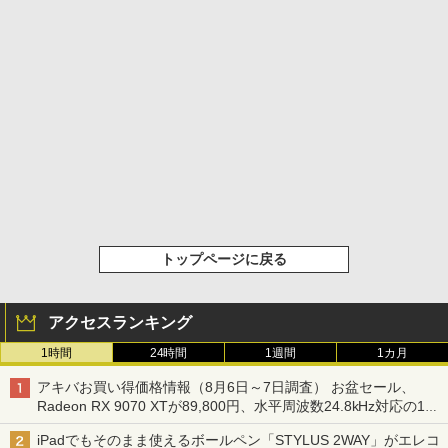
トップページに戻る
アクセスランキング
1時間
24時間
1週間
1カ月
アキバお買い得価格情報（8月6日～7日調査） お盆セール、
Radeon RX 9070 XTが89,800円、水平周波数24.8kHz対応の17
型モニターが9,801円、暑さ指数連動セール ほか
iPadでもそのまま使えるボールペン「STYLUS 2WAY」がエレコ