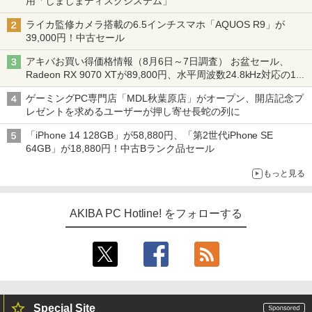
用「しましまディスクシステム」
ライカ監修カメラ搭載の6.5インチスマホ「AQUOS R9」が
39,000円！中古セール
アキバお買い得価格情報（8月6日～7日調査） お盆セール、
Radeon RX 9070 XTが89,800円、水平周波数24.8kHz対応の17
型モニターが9,801円、暑さ指数連動セール ほか
ゲーミングPC専門店「MDL秋葉原店」がオープン、開店記念プ
レゼントを求めるユーザーが押し寄せ長蛇の列に
「iPhone 14 128GB」が58,880円、「第2世代iPhone SE
64GB」が18,880円！中古Bランク品セール
もっと見る
AKIBA PC Hotline! をフォローする
Special Site