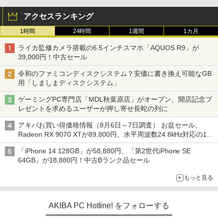
アクセスランキング
1時間
24時間
1週間
1カ月
ライカ監修カメラ搭載の6.5インチスマホ「AQUOS R9」が
39,000円！中古セール
令和のファミコンディスクシステム？安価に書き換え可能なGB
用「しましまディスクシステム」
ゲーミングPC専門店「MDL秋葉原店」がオープン、開店記念プ
レゼントを求めるユーザーが押し寄せ長蛇の列に
アキバお買い得価格情報（8月6日～7日調査） お盆セール、
Radeon RX 9070 XTが89,800円、水平周波数24.8kHz対応の17
型モニターが9,801円、暑さ指数連動セール ほか
「iPhone 14 128GB」が58,880円、「第2世代iPhone SE
64GB」が18,880円！中古Bランク品セール
もっと見る
AKIBA PC Hotline! をフォローする