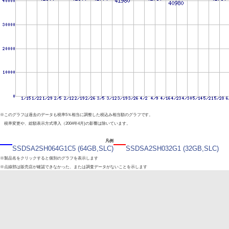
※このグラフは過去のデータも税率5％相当に調整した税込み相当額のグラフです。
税率変更や、総額表示方式導入（2004年4月)の影響は除いています。
凡例
SSDSA2SH064G1C5 (64GB,SLC)
SSDSA2SH032G1 (32GB,SLC)
※製品名をクリックすると個別のグラフを表示します
※点線部は販売店が確認できなかった、または調査データがないことを示します