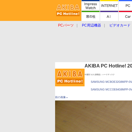
PCパーツ
PC周辺機器
ビデオカード
タブレット
おもしろグッズ
ショップ
AKIBA PC Hotline!
今週見つけた新製品：ハードディスク
SAMSUNG MCBOE32G8MPP
SAMSUNG MCCOE64G8MPP
前の画像←