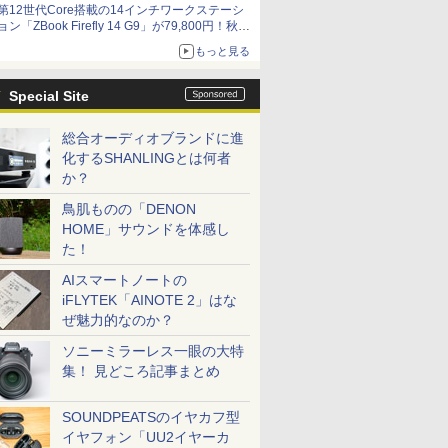
第12世代Core搭載の14インチワークステーシ
ョン「ZBook Firefly 14 G9」が79,800円！秋葉
原で中古PCセール
もっと見る
Special Site
総合オーディオブランドに進
化するSHANLINGとは何者
か？
鳥肌ものの「DENON
HOME」サウンドを体感し
た！
AIスマートノートの
iFLYTEK「AINOTE 2」はな
ぜ魅力的なのか？
ソニーミラーレス一眼の大特
集！ 見どころ記事まとめ
SOUNDPEATSのイヤカフ型
イヤフォン「UU2イヤーカ