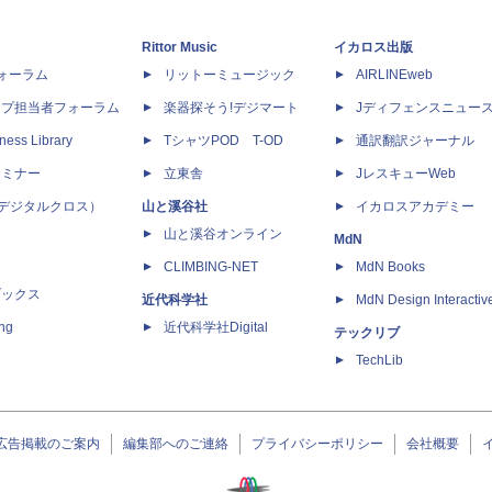
Rittor Music
イカロス出版
dフォーラム
リットーミュージック
AIRLINEweb
ップ担当者フォーラム
楽器探そう!デジマート
Jディフェンスニュー
ness Library
TシャツPOD T-OD
通訳翻訳ジャーナル
セミナー
立東舎
JレスキューWeb
 X（デジタルクロス）
山と溪谷社
イカロスアカデミー
山と溪谷オンライン
MdN
CLIMBING-NET
MdN Books
ブックス
近代科学社
MdN Design Interactiv
ing
近代科学社Digital
テックリブ
TechLib
広告掲載のご案内
編集部へのご連絡
プライバシーポリシー
会社概要