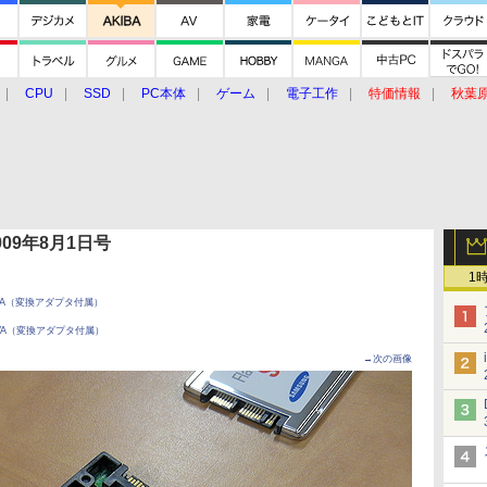
CPU
SSD
PC本体
ゲーム
電子工作
特価情報
秋葉
グルメ
イベント
価格動向
 2009年8月1日号
1
-0VA（変換アダプタ付属）
-0VA（変換アダプタ付属）
→次の画像