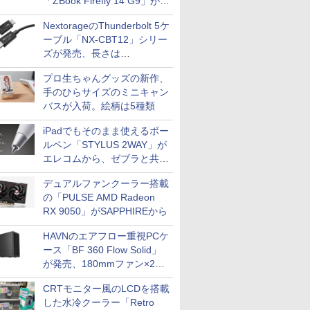
「ZBook Firefly 14 G9」が
79,800円！秋葉原で中古PC
NextorageのThunderbolt 5ケ
セール
ーブル「NX-CBT12」シリー
ズが発売、長さは
30cm/50cm/1mの3種類
プロ生ちゃんグッズの新作、
手のひらサイズのミニキャン
バスが入荷。絵柄は5種類
iPadでもそのまま使えるボー
ルペン「STYLUS 2WAY」が
エレコムから、ゼブラと共同
開発
デュアルファンクーラー搭載
の「PULSE AMD Radeon
RX 9050」がSAPPHIREから
HAVNのエアフロー重視PCケ
ース「BF 360 Flow Solid」
が発売、180mmファン×2搭
載
CRTモニター風のLCDを搭載
した水冷クーラー「Retro