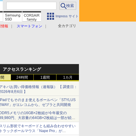
Impress サイト
全カテゴリ
原情報
スマートフォン
アクセスランキング
時間
24時間
1週間
1カ月
アキバお買い得価格情報（速報版） 【 調査日：
2026年8月6日 】
iPadでもそのまま使えるボールペン「STYLUS
2WAY」がエレコムから、ゼブラと共同開発
DDR5メモリの16GB×2枚組が今年最安の
39,980円、大容量の64GB×2枚組は一部が続騰
[8月前半のメモリ価格]
スリム形状でキーボードとも組み合わせやすい
トラックボールマウス「Nape Pro」が
Keychronから