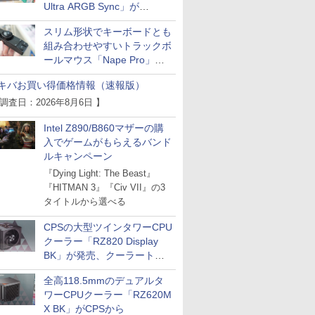
Ultra ARGB Sync」が
Thermaltakeから
スリム形状でキーボードとも
組み合わせやすいトラックボ
ールマウス「Nape Pro」が
Keychronから
キバお買い得価格情報（速報版）
 調査日：2026年8月6日 】
Intel Z890/B860マザーの購
入でゲームがもらえるバンド
ルキャンペーン
『Dying Light: The Beast』
『HITMAN 3』『Civ VII』の3
タイトルから選べる
CPSの大型ツインタワーCPU
クーラー「RZ820 Display
BK」が発売、クーラートッ
プに5インチ液晶搭載
全高118.5mmのデュアルタ
ワーCPUクーラー「RZ620M
X BK」がCPSから