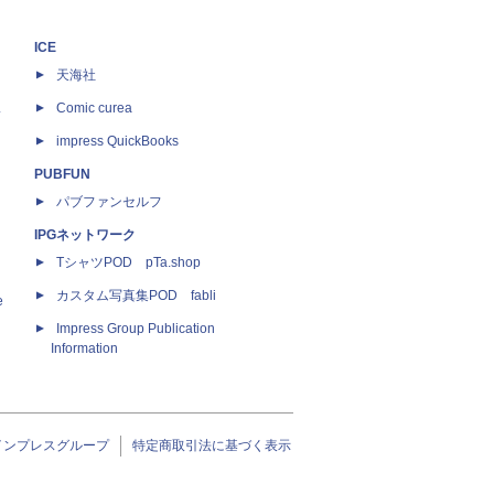
ICE
天海社
ス
Comic curea
impress QuickBooks
PUBFUN
パブファンセルフ
IPGネットワーク
TシャツPOD pTa.shop
カスタム写真集POD fabli
e
Impress Group Publication
Information
インプレスグループ
特定商取引法に基づく表示