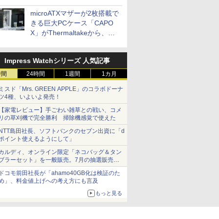
microATXマザーが2枚搭載で
きる巨大PCケース「CAPO
X」がThermaltakeから、カ
ラーは2色
Impress Watchシリーズ 人気記事
時間
24時間
1週間
1カ月
ミスド「Mrs. GREEN APPLE」のコラボドーナ
ツ4種、いよいよ発売！
【家電レビュー】手ごわい雑草との戦い、コメ
リの草刈機で完全勝利 掃除機感覚で使えた
NTT島田社長、ソフトバンクのセブン出資に「d
ポイント使えるようにして」
カルディ、オンライン限定「ネコバッグ＆タン
ブラーセット」を一般販売。7月の抽選販売の
当選無効分
ドコモ前田社長が「ahamo40GB化は検証のた
め」、料金値上げへの考え方にも言及
もっと見る