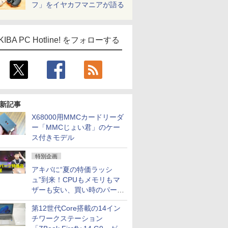
フ」をイヤカフマニアが語る
KIBA PC Hotline! をフォローする
新記事
X68000用MMCカードリーダ
ー「MMCじょい君」のケー
ス付きモデル
特別企画
アキバに“夏の特価ラッシ
ュ”到来！CPUもメモリもマ
ザーも安い、買い時のパーツ
は？【8月7日(金)22時配信】
第12世代Core搭載の14イン
チワークステーション