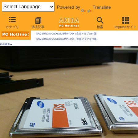
Powered by
Translate
AKIBA PC Hotline! 2009年8月1日号
カテゴリ
過去記事
検索
Impressサイト
今週見つけた新製品：ハードディスク
SAMSUNG MCBOE32G8MPP-0VA（変換アダプタ付属）
SAMSUNG MCCOE64G8MPP-0VA（変換アダプタ付属）
前の画像←