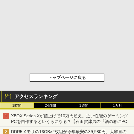
トップページに戻る
アクセスランキング
1時間
24時間
1週間
1カ月
XBOX Series Xが値上げで10万円超え。近い性能のゲーミング
PCを自作するといくらになる？【石田賀津男の『酒の肴にPCゲ
ーム』】
DDR5メモリの16GB×2枚組が今年最安の39,980円、大容量の