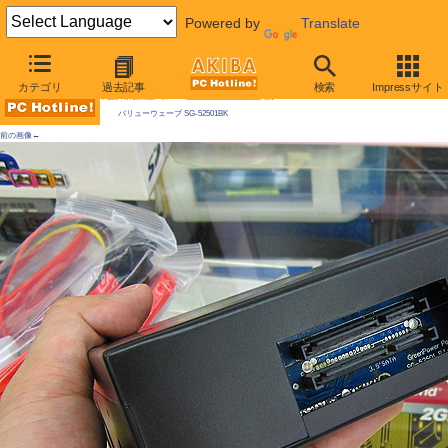
Powered by
Translate
AKIBA PC Hotline! 2009年8月1日号
カテゴリ
過去記事
検索
Impressサイト
今週見つけた新製品：リムーバブルHDDケース/外付けケースほか
バリューウェーブ SG-52501BK
前の画像←