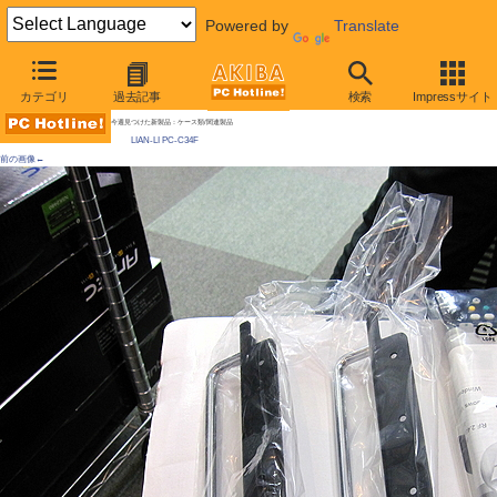
Powered by
Translate
AKIBA PC Hotline! 2009年8月1日号
カテゴリ
過去記事
検索
Impressサイト
ホットスワップベイ×4個付きのHTPCケースが発売
今週見つけた新製品：ケース類/関連製品
LIAN-LI PC-C34F
前の画像←