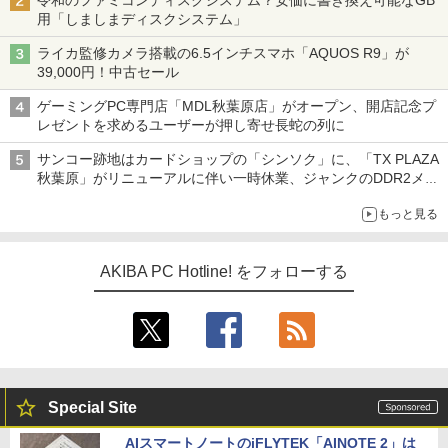
令和のファミコンディスクシステム？安価に書き換え可能なGB
用「しましまディスクシステム」
ライカ監修カメラ搭載の6.5インチスマホ「AQUOS R9」が
39,000円！中古セール
ゲーミングPC専門店「MDL秋葉原店」がオープン、開店記念プ
レゼントを求めるユーザーが押し寄せ長蛇の列に
サンコー跡地はカードショップの「シンソク」に、「TX PLAZA
秋葉原」がリニューアルに伴い一時休業、ジャンクのDDR2メモ
リが100円で販売など～ 最近の秋葉原 ～
もっと見る
AKIBA PC Hotline! をフォローする
Special Site
AIスマートノートのiFLYTEK「AINOTE 2」は