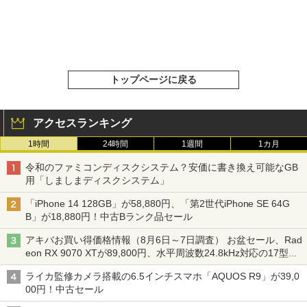
トップページに戻る
アクセスランキング
1時間
24時間
1週間
1カ月
令和のファミコンディスクシステム？安価に書き換え可能なGB
用「しましまディスクシステム」
「iPhone 14 128GB」が58,880円、「第2世代iPhone SE 64G
B」が18,880円！中古Bランク品セール
アキバお買い得価格情報（8月6日～7日調査） お盆セール、Rad
eon RX 9070 XTが89,800円、水平周波数24.8kHz対応の17型モ
ニターが9,801円、暑さ指数連動セール ほか
ライカ監修カメラ搭載の6.5インチスマホ「AQUOS R9」が39,0
00円！中古セール