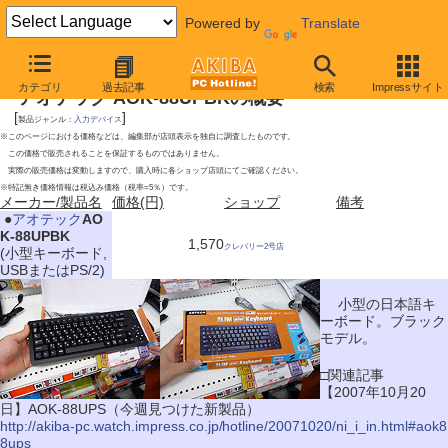
Powered by
Translate
2009年8月1日号
カテゴリ
過去記事
検索
Impressサイト
アオテック AOK-88UPBKの概要
[
]
製品ジャンル：
入力デバイス
※このページにおける価格などは、編集部が店頭表示を独自に調査したものです。
この価格で販売されることを保証するものではありません。
実際の販売価格は変動しますので、購入時に各ショップ店頭にてご確認ください。
※特記無き価格情報は税込み価格（税率=5％）です。
メーカー/製品名
価格(円)
ショップ
備考
|
●
アオテック
AO
K-88UPBK
1,570
クレバリー2号店
(小型キーボード,
USBまたはPS/2)
小型の日本語キ
ーボード。ブラック
モデル。
□関連記事
【2007年10月20
日】AOK-88UPS（今週見つけた新製品）
http://akiba-pc.watch.impress.co.jp/hotline/20071020/ni_i_in.html#aok8
8ups