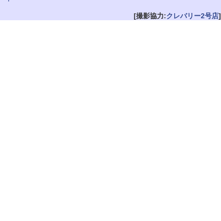
[撮影協力:
クレバリー2号店
]