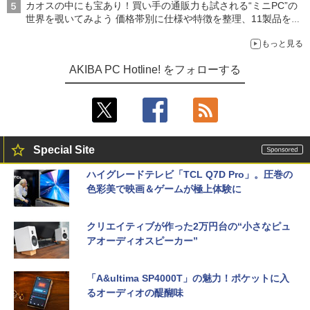
カオスの中にも宝あり！買い手の通販力も試される“ミニPC”の
世界を覗いてみよう 価格帯別に仕様や特徴を整理、11製品をピ
ックアップ text by 石川 ひさよし
もっと見る
AKIBA PC Hotline! をフォローする
Special Site
ハイグレードテレビ「TCL Q7D Pro」。圧巻の
色彩美で映画＆ゲームが極上体験に
クリエイティブが作った2万円台の“小さなピュ
アオーディオスピーカー”
「A&ultima SP4000T」の魅力！ポケットに入
るオーディオの醍醐味