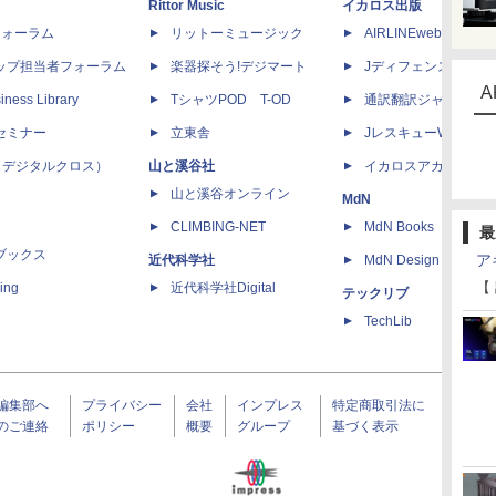
Rittor Music
イカロス出版
dフォーラム
リットーミュージック
AIRLINEweb
ップ担当者フォーラム
楽器探そう!デジマート
Jディフェンスニュー
A
iness Library
TシャツPOD T-OD
通訳翻訳ジャーナル
セミナー
立東舎
JレスキューWeb
 X（デジタルクロス）
山と溪谷社
イカロスアカデミー
山と溪谷オンライン
MdN
CLIMBING-NET
MdN Books
最
ブックス
ア
近代科学社
MdN Design Interacti
【
ing
近代科学社Digital
テックリブ
TechLib
編集部へ
プライバシー
会社
インプレス
特定商取引法に
のご連絡
ポリシー
概要
グループ
基づく表示