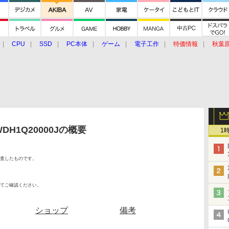
CPU
SSD
PC本体
ゲーム
電子工作
特価情報
秋葉
グルメ
イベント
価格動向
 WDH1Q20000Jの概要
1
査したものです。
てご確認ください。
ショップ
備考