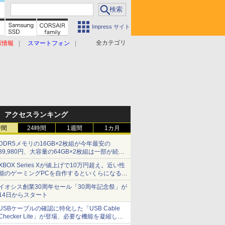
Impress サイト
全カテゴリ
原情報
スマートフォン
アクセスランキング
時間
24時間
1週間
1カ月
DDR5メモリの16GB×2枚組が今年最安の
39,980円、大容量の64GB×2枚組は一部が続騰
[8月前半のメモリ価格]
XBOX Series Xが値上げで10万円超え。近い性
能のゲーミングPCを自作するといくらになる？
【石田賀津男の『酒の肴にPCゲーム』】
イオシス創業30周年セール「30周年記念祭」が
14日からスタート
USBケーブルの確認に特化した「USB Cable
Checker Lite」が登場、必要な機能を凝縮しコ
ンパクトに 7日発売