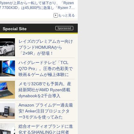
Ryzenが上昇から一転して値下がり、「Ryzen
7 7700X3D」は45,800円に急落し「Ryzen 7
7800X3D」との価格逆転解消 [8月前半のCPU
もっと見る
価格]
Special Site
レイズのプレミアムカー向け
ブランドHOMURAから
「2×9R」が登場！
ハイグレードテレビ「TCL
Q7D Pro」。圧巻の色彩美で
映画＆ゲームが極上体験に
メモリ32GBでも予算内。産
経新聞社がAMD Ryzen搭載
dynabookを2千台導入
Amazon プライムデー過去最
安! Anker注目プロジェクタ
ー3モデルを使ってみた
総合オーディオブランドに進
化するSHANLINGとは何者