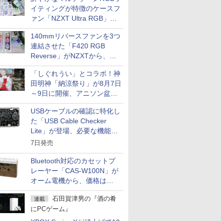
イティングが特徴のケースフ
ァン「NZXT Ultra RGB」が
発売、計8製品
140mmリバースファンを3つ
連結させた「F420 RGB
Reverse」がNZXTから、単
一フレーム採用
「しぐれうい」とコラボ！神
田明神「納涼祭り」が8月7日
～9日に開催、アニソン盆踊
りや屋台グルメなどもあり
USBケーブルの確認に特化し
た「USB Cable Checker
Lite」が登場、必要な機能を
凝縮しコンパクトに
7日発売
Bluetooth対応のカセットプ
レーヤー「CAS-W100N」が
オーム電機から、価格は
5,940円
石田賀津男の『酒の肴
連載
にPCゲーム』