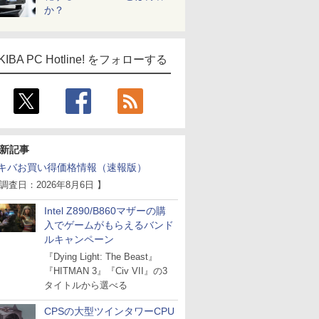
ICE
か？
天海社
ス
Comic curea
KIBA PC Hotline! をフォローする
impress QuickBooks
PUBFUN
パブファンセルフ
IPGネットワーク
TシャツPOD pTa.shop
新記事
カスタム写真集POD fabli
キバお買い得価格情報（速報版）
ve
 調査日：2026年8月6日 】
Impress Group Publication Informa
tion
Intel Z890/B860マザーの購
入でゲームがもらえるバンド
ルキャンペーン
『Dying Light: The Beast』
『HITMAN 3』『Civ VII』の3
タイトルから選べる
CPSの大型ツインタワーCPU