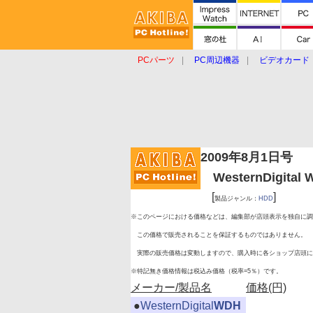
PCパーツ
PC周辺機器
ビデオカード
タブレット
おもしろグッズ
ショップ
2009年8月1日号
WesternDigital
[
]
製品ジャンル：
HDD
※このページにおける価格などは、編集部が店頭表示を独自に調
この価格で販売されることを保証するものではありません。
実際の販売価格は変動しますので、購入時に各ショップ店頭に
※特記無き価格情報は税込み価格（税率=5％）です。
メーカー/製品名
価格(円)
|
●
WesternDigital
WDH