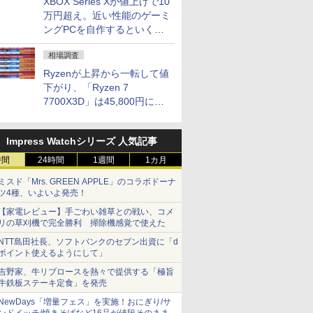
XBOX Series Xが値上げで10
万円超え。近い性能のゲーミ
ングPCを自作するといくら
になる？
相場調査
Ryzenが上昇から一転して値
下がり、「Ryzen 7
7700X3D」は45,800円に急
落し「Ryzen 7 7800X3D」
との価格逆転解消 [8月前半の
Impress Watchシリーズ 人気記事
CPU価格]
時間
24時間
1週間
1カ月
ミスド「Mrs. GREEN APPLE」のコラボドーナ
ツ4種、いよいよ発売！
【家電レビュー】手ごわい雑草との戦い、コメ
リの草刈機で完全勝利 掃除機感覚で使えた
NTT島田社長、ソフトバンクのセブン出資に「d
ポイント使えるようにして」
吉野家、牛リブロースを熱々で提供する「極旨
牛鉄板ステーキ定食」を発売
NewDays「増量フェス」を実施！おにぎり/サ