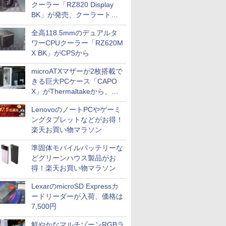
クーラー「RZ820 Display
BK」が発売、クーラートッ
プに5インチ液晶搭載
全高118.5mmのデュアルタ
ワーCPUクーラー「RZ620M
X BK」がCPSから
microATXマザーが2枚搭載で
きる巨大PCケース「CAPO
X」がThermaltakeから、カ
ラーは2色
LenovoのノートPCやゲーミ
ングタブレットなどがお得！
楽天お買い物マラソン
準固体モバイルバッテリーな
どグリーンハウス製品がお
得！楽天お買い物マラソン
LexarのmicroSD Expressカ
ードリーダーが入荷、価格は
7,500円
鮮やかなマルチゾーンRGBラ