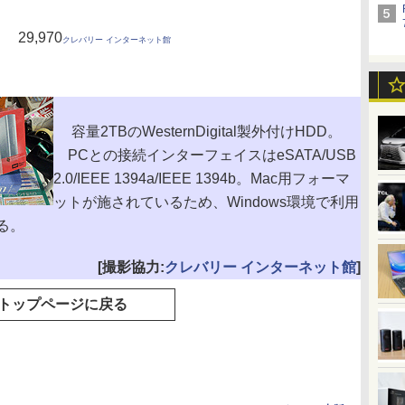
29,970
クレバリー インターネット館
容量2TBのWesternDigital製外付けHDD。
PCとの接続インターフェイスはeSATA/USB
2.0/IEEE 1394a/IEEE 1394b。Mac用フォーマ
ットが施されているため、Windows環境で利用
る。
[撮影協力:
クレバリー インターネット館
]
トップページに戻る