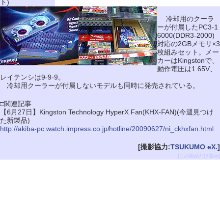
ト)
冷却用のクーラ
ーが付属したPC3-1
6000(DDR3-2000)
対応の2GBメモリ×3
枚組みセット。メー
カーはKingstonで、
動作電圧は1.65V、
レイテンシは9-9-9。
冷却用クーラーが付属しないモデルも同時に発売されている。
□関連記事
【6月27日】Kingston Technology HyperX Fan(KHX-FAN)(今週見つけ
た新製品)
http://akiba-pc.watch.impress.co.jp/hotline/20090627/ni_ckhxfan.html
[撮影協力:
TSUKUMO eX.
]
[この製品だけ表示]