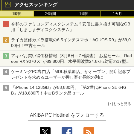
アクセスランキング
1時間
24時間
1週間
1カ月
令和のファミコンディスクシステム？安価に書き換え可能なGB
用「しましまディスクシステム」
ライカ監修カメラ搭載の6.5インチスマホ「AQUOS R9」が39,0
00円！中古セール
アキバお買い得価格情報（8月6日～7日調査） お盆セール、Rad
eon RX 9070 XTが89,800円、水平周波数24.8kHz対応の17型モ
ニターが9,801円、暑さ指数連動セール ほか
ゲーミングPC専門店「MDL秋葉原店」がオープン、開店記念プ
レゼントを求めるユーザーが押し寄せ長蛇の列に
「iPhone 14 128GB」が58,880円、「第2世代iPhone SE 64G
B」が18,880円！中古Bランク品セール
もっと見る
AKIBA PC Hotline! をフォローする