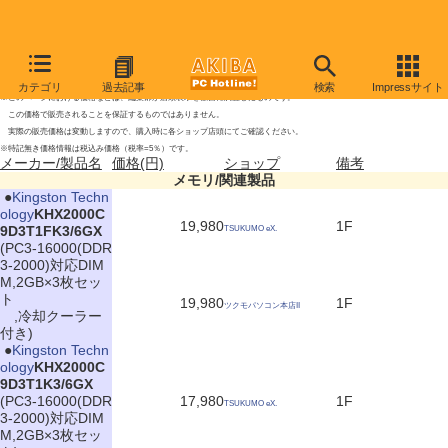
メモリ/関連製品の新製品
2009年8月1日号
カテゴリ
過去記事
検索
Impressサイト
※このページにおける価格などは、編集部が店頭表示を独自に調査したものです。
この価格で販売されることを保証するものではありません。
実際の販売価格は変動しますので、購入時に各ショップ店頭にてご確認ください。
※特記無き価格情報は税込み価格（税率=5％）です。
メーカー/製品名
価格(円)
ショップ
備考
メモリ/関連製品
|
●
Kingston Techn
ology
KHX2000C
19,980
1F
9D3T1FK3/6GX
TSUKUMO eX.
(PC3-16000(DDR
3-2000)対応DIM
M,2GB×3枚セッ
ト
19,980
1F
ツクモパソコン本店II
,冷却クーラー
付き)
|
●
Kingston Techn
ology
KHX2000C
9D3T1K3/6GX
(PC3-16000(DDR
17,980
1F
TSUKUMO eX.
3-2000)対応DIM
M,2GB×3枚セッ