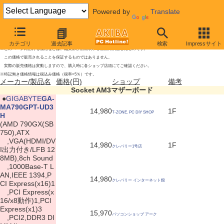
Powered by
Translate
Socket AM3マザーボードの新製品
2009年8月1日号
カテゴリ
過去記事
検索
Impressサイト
※このページにおける価格などは、編集部が店頭表示を独自に調査したものです。
この価格で販売されることを保証するものではありません。
実際の販売価格は変動しますので、購入時に各ショップ店頭にてご確認ください。
※特記無き価格情報は税込み価格（税率=5％）です。
メーカー/製品名
価格(円)
ショップ
備考
Socket AM3マザーボード
|
●
GIGABYTE
GA-
MA790GPT-UD3
14,980
1F
T-ZONE. PC DIY SHOP
H
(AMD 790GX(SB
750),ATX
,VGA(HDMI/DV
14,980
1F
クレバリー1号店
I出力付き/LFB 12
8MB),8ch Sound
,1000Base-T L
AN,IEEE 1394,P
14,980
クレバリー インターネット館
CI Express(x16)1
,PCI Express(x
16/x8動作)1,PCI
Express(x1)3
15,970
パソコンショップ アーク
,PCI2,DDR3 DI