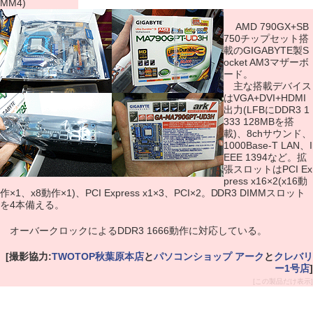
MM4)
AMD 790GX+SB
750チップセット搭
載のGIGABYTE製S
ocket AM3マザーボ
ード。
主な搭載デバイス
はVGA+DVI+HDMI
出力(LFBにDDR3 1
333 128MBを搭
載)、8chサウンド、
1000Base-T LAN、I
EEE 1394など。拡
張スロットはPCI Ex
press x16×2(x16動
作×1、x8動作×1)、PCI Express x1×3、PCI×2。DDR3 DIMMスロット
を4本備える。
オーバークロックによるDDR3 1666動作に対応している。
[撮影協力:
TWOTOP秋葉原本店
と
パソコンショップ アーク
と
クレバリ
ー1号店
]
[この製品だけ表示]