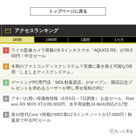
トップページに戻る
アクセスランキング
1時間
24時間
1週間
1カ月
ライカ監修カメラ搭載の6.5インチスマホ「AQUOS R9」が39,0
00円！中古セール
令和のファミコンディスクシステム？安価に書き換え可能なGB
用「しましまディスクシステム」
ゲーミングPC専門店「MDL秋葉原店」がオープン、開店記念プ
レゼントを求めるユーザーが押し寄せ長蛇の列に
アキバお買い得価格情報（8月6日～7日調査） お盆セール、Rad
eon RX 9070 XTが89,800円、水平周波数24.8kHz対応の17型モ
ニターが9,801円、暑さ指数連動セール ほか
第10世代Core Y搭載のNEC製12.5インチノートが17,800円！秋
葉原で中古PCセール
もっと見る