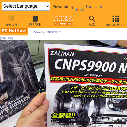
Powered by
Translate
AKIBA PC Hotline! 2009年8月8日号
カテゴリ
過去記事
検索
Impressサイト
今週見つけた新製品：ファン/冷却関連製品
Zalman Tech CNPS9900 NT
[記事に戻る]