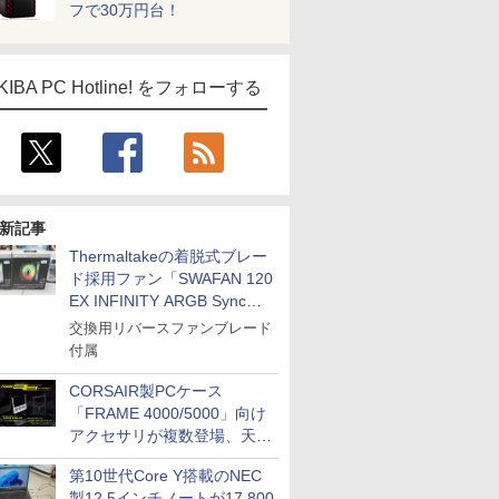
フで30万円台！
KIBA PC Hotline! をフォローする
新記事
Thermaltakeの着脱式ブレー
ド採用ファン「SWAFAN 120
EX INFINITY ARGB Sync」
に単品パッケージ
交換用リバースファンブレード
付属
CORSAIR製PCケース
「FRAME 4000/5000」向け
アクセサリが複数登場、天然
木製パネルや背面コネクタ対
第10世代Core Y搭載のNEC
応トレイなど
製12.5インチノートが17,800