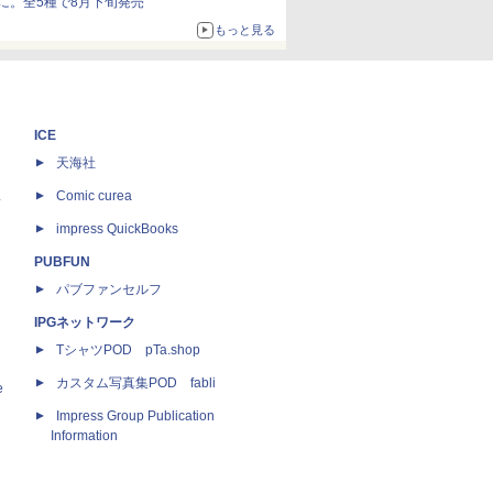
に。全5種で8月下旬発売
もっと見る
ICE
天海社
ス
Comic curea
impress QuickBooks
PUBFUN
パブファンセルフ
IPGネットワーク
TシャツPOD pTa.shop
カスタム写真集POD fabli
e
Impress Group Publication
Information