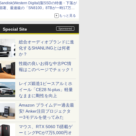
Sandisk(Western Digital)製SSDの特価・下落が
顕著、最速級の「SN8100」8TBが一時17万円
割れ [8月前半のSSD価格]
もっと見る
Special Site
総合オーディオブランドに進
化するSHANLINGとは何者
か？
性能の良いお得な中古PC情
報はこのページでチェック！
レイズ鍛造1ピースアルミホ
イール「CE28 N-plus」軽量
なままに剛性を向上
Amazon プライムデー過去最
安! Anker注目プロジェクタ
ー3モデルを使ってみた
マウス、RTX 5060 Ti搭載ゲ
ーミングPCが7万5,000円オ