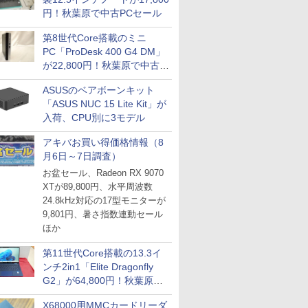
円！秋葉原で中古PCセール
第8世代Core搭載のミニ
PC「ProDesk 400 G4 DM」
が22,800円！秋葉原で中古
PCセール
ASUSのベアボーンキット
「ASUS NUC 15 Lite Kit」が
入荷、CPU別に3モデル
アキバお買い得価格情報（8
月6日～7日調査）
お盆セール、Radeon RX 9070
XTが89,800円、水平周波数
24.8kHz対応の17型モニターが
9,801円、暑さ指数連動セール
ほか
第11世代Core搭載の13.3イ
ンチ2in1「Elite Dragonfly
G2」が64,800円！秋葉原で
中古PCセール
X68000用MMCカードリーダ