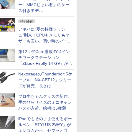
ー「MMCじょい君」のケー
ス付きモデル
特別企画
アキバに“夏の特価ラッシ
ュ”到来！CPUもメモリもマ
ザーも安い、買い時のパーツ
は？【8月7日(金)22時配信】
第12世代Core搭載の14イン
チワークステーション
「ZBook Firefly 14 G9」が
79,800円！秋葉原で中古PC
NextorageのThunderbolt 5ケ
セール
ーブル「NX-CBT12」シリー
ズが発売、長さは
30cm/50cm/1mの3種類
プロ生ちゃんグッズの新作、
手のひらサイズのミニキャン
バスが入荷。絵柄は5種類
iPadでもそのまま使えるボー
ルペン「STYLUS 2WAY」が
エレコムから、ゼブラと共同