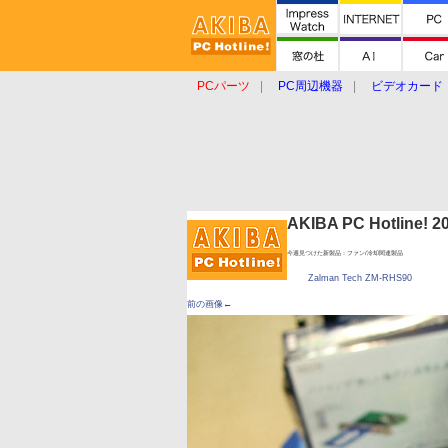
PCパーツ
PC周辺機器
ビデオカード
タブレット
おもしろグッズ
ショップ
AKIBA PC Hotline!
今週見つけた新製品：ファン/冷却関連製品
Zalman Tech ZM-RHS90
前の画像←