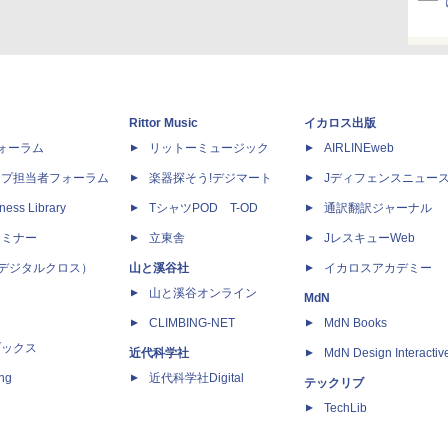
Rittor Music
イカロス出版
dフォーラム
リットーミュージック
AIRLINEweb
ップ担当者フォーラム
楽器探そう!デジマート
Jディフェンスニュー
ness Library
TシャツPOD T-OD
通訳翻訳ジャーナル
セミナー
立東舎
JレスキューWeb
 X（デジタルクロス）
山と溪谷社
イカロスアカデミー
山と溪谷オンライン
MdN
CLIMBING-NET
MdN Books
ブックス
近代科学社
MdN Design Interactiv
ing
近代科学社Digital
テックリブ
TechLib