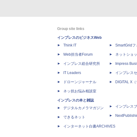
Group site links
インプレスのビジネスWeb
Think IT
SmartGri
Web担当者Forum
ネットショ
インプレス総合研究所
Impress Busi
IT Leaders
インプレス
ドローンジャーナル
DIGITAL
ネッ担お悩み相談室
インプレスの本と雑誌
インプレス
デジタルカメラマガジン
NextPublish
できるネット
インターネット白書ARCHIVES