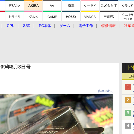
CPU
SSD
PC本体
ゲーム
電子工作
特価情報
秋葉
グルメ
イベント
価格動向
 2009年8月8日号
1
[記事に戻る]