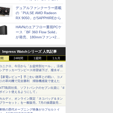
開発
デュアルファンクーラー搭載
の「PULSE AMD Radeon
RX 9050」がSAPPHIREから
HAVNのエアフロー重視PCケ
ース「BF 360 Flow Solid」
が発売、180mmファン×2搭
載
Impress Watchシリーズ 人気記事
時間
24時間
1週間
1カ月
ユニクロ、今日から「お盆特別セール」。涼感
シアサッカーワンピース待望値下げ、撥水ギア
ショーツは1990円に
【家電レビュー】手ごわい雑草との戦い、コメ
リの草刈機で完全勝利 掃除機感覚で使えた
NTT島田社長、ソフトバンクのセブン出資に「d
ポイント使えるようにして」
カルディ、オンライン限定「ネコバッグ＆タン
ブラーセット」を一般販売。7月の抽選販売の
当選無効分
東映の歴代オープニング映像がカプセルトイ