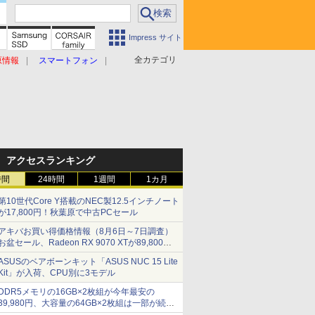
Impress サイト
全カテゴリ
原情報
スマートフォン
アクセスランキング
時間
24時間
1週間
1カ月
第10世代Core Y搭載のNEC製12.5インチノート
が17,800円！秋葉原で中古PCセール
アキバお買い得価格情報（8月6日～7日調査）
お盆セール、Radeon RX 9070 XTが89,800
円、水平周波数24.8kHz対応の17型モニターが
ASUSのベアボーンキット「ASUS NUC 15 Lite
9,801円、暑さ指数連動セール ほか
Kit」が入荷、CPU別に3モデル
DDR5メモリの16GB×2枚組が今年最安の
39,980円、大容量の64GB×2枚組は一部が続騰
[8月前半のメモリ価格]