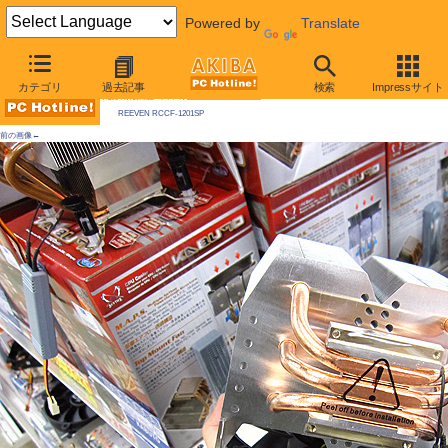
Powered by
Translate
AKIBA PC Hotline! 2009年8月8日号
カテゴリ
過去記事
検索
Impressサイト
今週見つけた新製品：ファン/冷却関連製品
REEVEN RCCF-1201SP
前の画像←